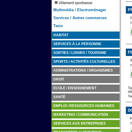
Vêtement sportswear
P
Multimédia / Electroménager
Services / Autres commerces
2
7
Taxis
HABITAT
SERVICES À LA PERSONNE
F
SORTIES / LOISIRS / TOURISME
3
SPORTS / ACTIVITÉS CULTURELLES
7
ADMINISTRATIONS / ORGANISMES
DROIT
Typ
ÉCOLE / ENSEIGNEMENT
PR
Ta
SANTÉ
EMPLOI / RESSOURCES HUMAINES
D
MARKETING / COMMUNICATION
6
7
SERVICES AUX ENTREPRISES