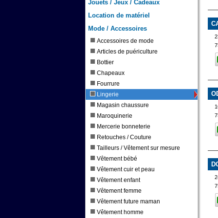
Jouets / Jeux / Cadeaux
Location de matériel
C
Mode / Accessoires
2
Accessoires de mode
7
Articles de puériculture
Bottier
Chapeaux
Fourrure
O
Lingerie
Magasin chaussure
Maroquinerie
7
Mercerie bonneterie
Retouches / Couture
Tailleurs / Vêtement sur mesure
Vêtement bébé
D
Vêtement cuir et peau
2
Vêtement enfant
7
Vêtement femme
Vêtement future maman
Vêtement homme