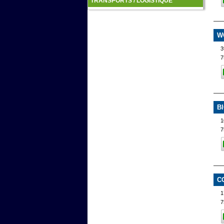
TRANSPORTS / LOGISTIQUE
W
3
7
B
1
7
C
1
7