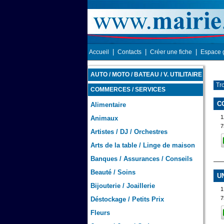
|
|
|
Accueil
Contacts
Créer une fiche
Espace 
AUTO / MOTO / BATEAU / V. UTILITAIRE
Tro
COMMERCES / SERVICES
C
Alimentaire
Animaux
7
Artistes / DJ / Orchestres
Arts de la table / Linge de maison
Banques / Assurances / Conseils
Beauté / Soins
U
Bijouterie / Joaillerie
1
7
Déstockage / Petits Prix
Fleurs