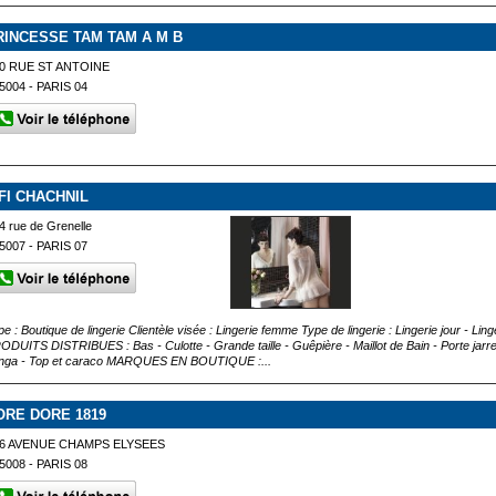
RINCESSE TAM TAM A M B
0 RUE ST ANTOINE
5004 - PARIS 04
IFI CHACHNIL
4 rue de Grenelle
5007 - PARIS 07
e : Boutique de lingerie Clientèle visée : Lingerie femme Type de lingerie : Lingerie jour - Ling
ODUITS DISTRIBUES : Bas - Culotte - Grande taille - Guêpière - Maillot de Bain - Porte jarretel
nga - Top et caraco MARQUES EN BOUTIQUE :...
ORE DORE 1819
6 AVENUE CHAMPS ELYSEES
5008 - PARIS 08