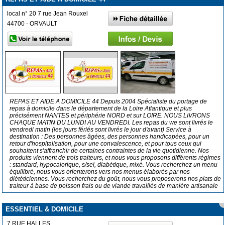
local n° 20 7 rue Jean Rouxel
44700 - ORVAULT
REPAS ET AIDE A DOMICILE 44 Depuis 2004 Spécialiste du portage de
repas à domicile dans le département de la Loire Atlantique et plus
précisément NANTES et périphérie NORD et sur LOIRE. NOUS LIVRONS
CHAQUE MATIN DU LUNDI AU VENDREDI. Les repas du we sont livrés le
vendredi matin (les jours fériés sont livrés le jour d'avant) Service à
destination : Des personnes âgées, des personnes handicapées, pour un
retour d'hospitalisation, pour une convalescence, et pour tous ceux qui
souhaitent s'affranchir de certaines contraintes de la vie quotidienne. Nos
produits viennent de trois traiteurs, et nous vous proposons différents régimes
: standard, hypocalorique, s/sel, diabétique, mixé. Vous recherchez un menu
équilibré, nous vous orienterons vers nos menus élaborés par nos
diététiciennes. Vous recherchez du goût, nous vous proposerons nos plats de
traiteur à base de poisson frais ou de viande travaillés de manière artisanale
ESSENTIEL & DOMICILE
7 RUE HALLES