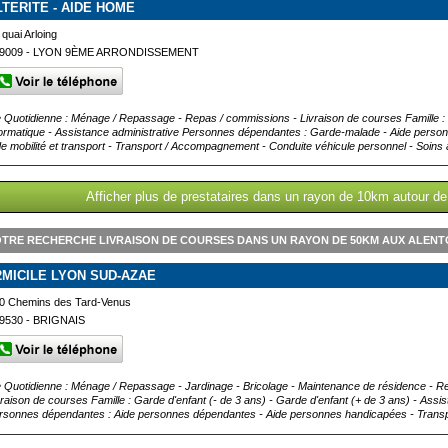
LTERITE - AIDE HOME
 quai Arloing
9009 - LYON 9ÈME ARRONDISSEMENT
e Quotidienne : Ménage / Repassage - Repas / commissions - Livraison de courses Famille : 
formatique - Assistance administrative Personnes dépendantes : Garde-malade - Aide pers
de mobilité et transport - Transport / Accompagnement - Conduite véhicule personnel - Soins
Afficher plus de prestataires dans un rayon de 10km autour d
TRE RECHERCHE LIVRAISON DE COURSES DANS UN RAYON DE 50KM AUX ALEN
2MICILE LYON SUD-AZAE
0 Chemins des Tard-Venus
9530 - BRIGNAIS
e Quotidienne : Ménage / Repassage - Jardinage - Bricolage - Maintenance de résidence - Re
vraison de courses Famille : Garde d'enfant (- de 3 ans) - Garde d'enfant (+ de 3 ans) - Assi
rsonnes dépendantes : Aide personnes dépendantes - Aide personnes handicapées - Transpo