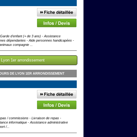
Garde d'enfant (+ de 3 ans) - Assistance
onnes dépendantes - Aide personnes handicapées -
 animaux compagnie ...
e Lyon 1er arrondissement
TOURS DE LYON 1ER ARRONDISSEMENT
pas / commissions - Livraison de repas -
stance informatique - Assistance administrative
rt /...