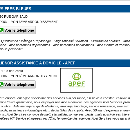
ES FEES BLEUES
50 RUE GARIBALDI
9003 - LYON 3ÈME ARRONDISSEMENT
e Quotidienne : Ménage / Repassage - Linge repassé : livraison - Livraison de courses - Mi
lade - Aide personnes dépendantes - Aide personnes handicapées - Aide mobilité et transpo
hicule personnel
LIENOR ASSISTANCE A DOMICILE - APEF
9 Rue de Créqui
9006 - LYON 6ÈME ARRONDISSEMENT
ef Services, enseigne spécialiste des services à la personne, est né d'un constat : celui de la d
ministrative qu'humaine, pour employer une aide à domicile. Les agences Apef Services propo
s publics : Aide ménagère, garde d'enfants, jardinage, bricolage, service repassage, aide au
micile, assistance informatique etc... déductibles des impôts. Avec 30 ans d'expérience, une 
ients, Apef Services continue de mettre la satisfaction de ses clients, mais aussi de ses inte
rtifiées NF Service et agréées par l'État, l'ensemble des agences Apef Services vous garantis