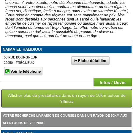
encore… A votre écoute, notre diététicienne-nutritionniste, adapte vos
menus selon vos éventuelles contraintes alimentaires ou votre régime
(sans sel, diabétique, facile à manger, sans excès de vitamine K…etc.).
Cette prise en compte des régimes est sans supplément de prix. Nos
repas sont destinés aux personnes dont la santé ou le handicap les
empêche de cuisiner de façon temporaire ou durable mais aussi à ceux
dont l’emploi du temps est trop chargé. En effet, notre conviction est
qu’une personne doit avoir la possibilité de prendre du plaisir en
mangeant, quel que soit son état de santé et son âge.
NAIMA EL HAMDIOUI
53 RUE BOURGNEUF
22950 - TRÉGUEUX
Afficher plus de prestataires dans un rayon de 10km autour de
Yffiniac
VOTRE RECHERCHE LIVRAISON DE COURSES DANS UN RAYON DE 50KM AUX
ALENTOURS DE YFFINIAC