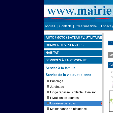
|
|
|
Accueil
Contacts
Créer une fiche
Espace 
AUTO / MOTO / BATEAU / V. UTILITAIRE
Tr
COMMERCES / SERVICES
HABITAT
LI
SERVICES À LA PERSONNE
C
Service à la famille
Service de la vie quotidienne
Bricolage
Jardinage
Linge repassé : collecte / livraison
Livraison de courses
Livraison de repas
Maintenance de résidence