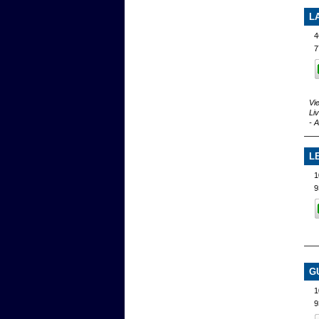
L
4
7
Vi
Li
- 
L
1
9
G
1
9