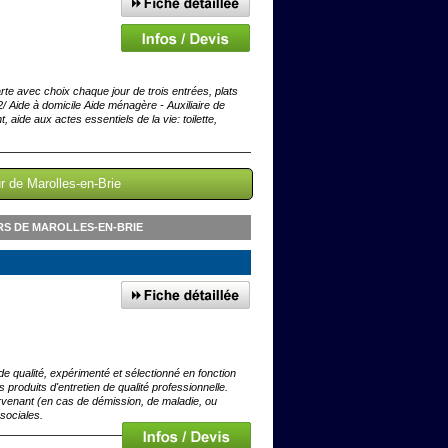
te avec choix chaque jour de trois entrées, plats
/ Aide à domicile Aide ménagère - Auxiliaire de
aide aux actes essentiels de la vie: toilette,
r de Marolles-en-Brie
RS DE MAROLLES-EN-BRIE
 qualité, expérimenté et sélectionné en fonction
roduits d'entretien de qualité professionnelle.
ervenant (en cas de démission, de maladie, ou
 sociales.