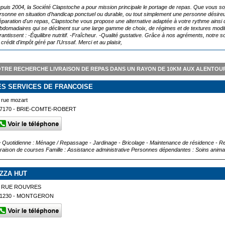
puis 2004, la Société Clapstoche a pour mission principale le portage de repas. Que vous soye
rsonne en situation d'handicap ponctuel ou durable, ou tout simplement une personne désireus
éparation d'un repas, Clapstoche vous propose une alternative adaptée à votre rythme ainsi
bdomadaires qui se déclinent sur une large gamme de choix, de régimes et de textures modi
rantissent : -Équilibre nutritif. -Fraîcheur. -Qualité gustative. Grâce à nos agréments, not
 crédit d'impôt géré par l'Urssaf. Merci et au plaisir,
TRE RECHERCHE LIVRAISON DE REPAS DANS UN RAYON DE 10KM AUX ALENTOU
ES SERVICES DE FRANCOISE
 rue mozart
7170 - BRIE-COMTE-ROBERT
e Quotidienne : Ménage / Repassage - Jardinage - Bricolage - Maintenance de résidence - Re
vraison de courses Famille : Assistance administrative Personnes dépendantes : Soins ani
IZZA HUT
2 RUE ROUVRES
1230 - MONTGERON