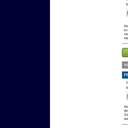
9
No
et
vi
ha
VO
F
2
9
No
de
Ge
au