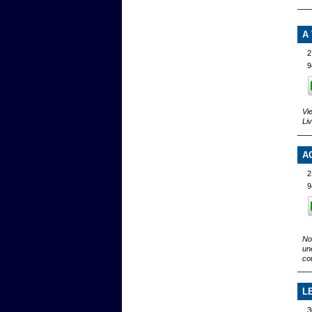
A
2
9
Vi
Li
A
2
9
No
un
co
L
3