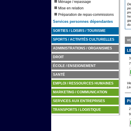
Ménage / repassage
De
Mise en relation
pe
pr
Préparation de repas-commissions
he
ga
Services personnes dépendantes
du
SORTIES / LOISIRS / TOURISME
SPORTS / ACTIVITÉS CULTURELLES
VO
ADMINISTRATIONS / ORGANISMES
L
DROIT
3
7
ÉCOLE / ENSEIGNEMENT
SANTÉ
Vi
EMPLOI / RESSOURCES HUMAINES
Li
MARKETING / COMMUNICATION
P
SERVICES AUX ENTREPRISES
TRANSPORTS / LOGISTIQUE
9