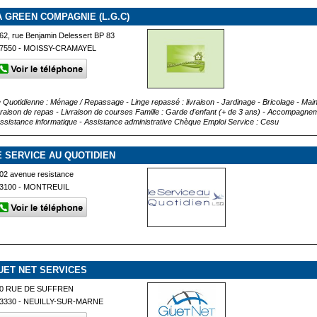
A GREEN COMPAGNIE (L.G.C)
62, rue Benjamin Delessert BP 83
7550 - MOISSY-CRAMAYEL
e Quotidienne : Ménage / Repassage - Linge repassé : livraison - Jardinage - Bricolage - Ma
vraison de repas - Livraison de courses Famille : Garde d'enfant (+ de 3 ans) - Accompagneme
Assistance informatique - Assistance administrative Chèque Emploi Service : Cesu
E SERVICE AU QUOTIDIEN
02 avenue resistance
3100 - MONTREUIL
UET NET SERVICES
0 RUE DE SUFFREN
3330 - NEUILLY-SUR-MARNE