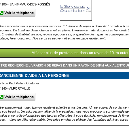
4100 - SAINT-MAUR-DES-FOSSÉS
tre association vous propose deux services: 1 / Service de repas à domicile: Formule à la car
 légumes. Du Lundi au Dimanche ou à votre rythme. Livraison le matin du Lundi au Vendredi. 2
e. Entretien de l'habitat, lessive, repassage, courses, préparation des repas, accompagnement, 
billage, lever coucher... Nos services peuvent être mis en place rapidementt.
Afficher plus de prestataires dans un rayon de 10km autou
TRE RECHERCHE LIVRAISON DE REPAS DANS UN RAYON DE 50KM AUX ALENTOU
RANCILIENNE D'AIDE A LA PERSONNE
7 Rue Paul Vaillant Couturier
4140 - ALFORTVILLE
tre engagement : une réponse rapide et adaptée à vos besoins. Un personnel de confiance, de
s vos besoins. Un suivi personnalisé de la prestation, nous vous proposons sur demande des p
stion et contrôle informatisés des heures effectuées à votre domicile, remplacement de l'int
tres...) dans un délai raisonnable. Une prise en charge globale des formalités administratives