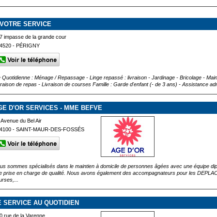
 VOTRE SERVICE
7 impasse de la grande cour
4520 - PÉRIGNY
e Quotidienne : Ménage / Repassage - Linge repassé : livraison - Jardinage - Bricolage - Ma
vraison de repas - Livraison de courses Famille : Garde d'enfant (- de 3 ans) - Assistance a
GE D'OR SERVICES - MME BEFVE
 Avenue du Bel Air
4100 - SAINT-MAUR-DES-FOSSÉS
us sommes spécialisés dans le maintien à domicile de personnes âgées avec une équipe dipl
e prise en charge de qualité. Nous avons également des accompagnateurs pour les DE
urses,...
E SERVICE AU QUOTIDIEN
0 rue de la Varenne