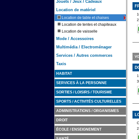
Jouets / Jeux / Cadeaux
F
Location de matériel
1
Location de table et chaises
2
Location de tentes et chapiteaux
Location de vaisselle
Mode / Accessoires
Multimédia / Electroménager
Services / Autres commerces
VO
Taxis
D
HABITAT
3
SERVICES À LA PERSONNE
SORTIES / LOISIRS / TOURISME
SPORTS / ACTIVITÉS CULTURELLES
ADMINISTRATIONS / ORGANISMES
L
DROIT
2
ÉCOLE / ENSEIGNEMENT
SANTÉ