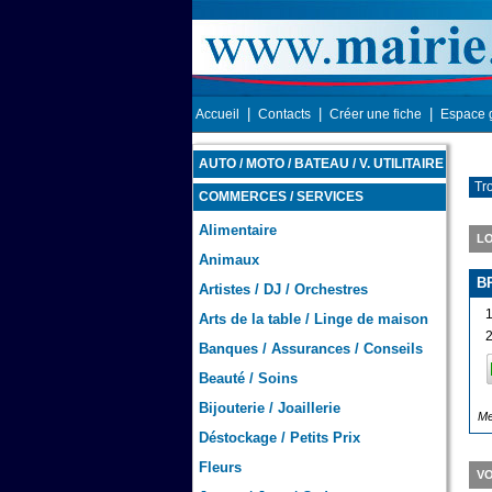
|
|
|
Accueil
Contacts
Créer une fiche
Espace 
AUTO / MOTO / BATEAU / V. UTILITAIRE
Tro
COMMERCES / SERVICES
Alimentaire
LO
Animaux
B
Artistes / DJ / Orchestres
1
Arts de la table / Linge de maison
Banques / Assurances / Conseils
Beauté / Soins
Bijouterie / Joaillerie
Me
Déstockage / Petits Prix
Fleurs
VO