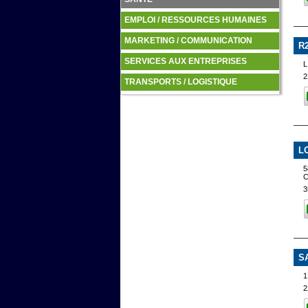
EMPLOI / RESSOURCES HUMAINES
MARKETING / COMMUNICATION
R
SERVICES AUX ENTREPRISES
L
2
TRANSPORTS / LOGISTIQUE
L
5
3
S
1
2