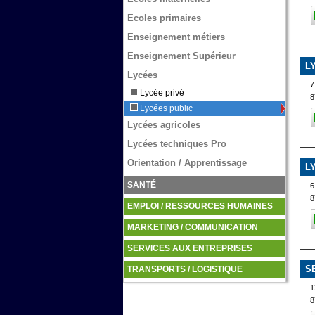
Ecoles primaires
Enseignement métiers
Enseignement Supérieur
L
Lycées
7
Lycée privé
8
Lycées public
Lycées agricoles
Lycées techniques Pro
Orientation / Apprentissage
L
SANTÉ
6
8
EMPLOI / RESSOURCES HUMAINES
MARKETING / COMMUNICATION
SERVICES AUX ENTREPRISES
S
TRANSPORTS / LOGISTIQUE
1
8