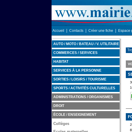
|
|
|
Accueil
Contacts
Créer une fiche
Espace 
AUTO / MOTO / BATEAU / V. UTILITAIRE
Tr
COMMERCES / SERVICES
HABITAT
VO
SERVICES À LA PERSONNE
S
SORTIES / LOISIRS / TOURISME
3
1
SPORTS / ACTIVITÉS CULTURELLES
ADMINISTRATIONS / ORGANISMES
DROIT
ÉCOLE / ENSEIGNEMENT
F
Collèges
2
8
Ecoles maternelles