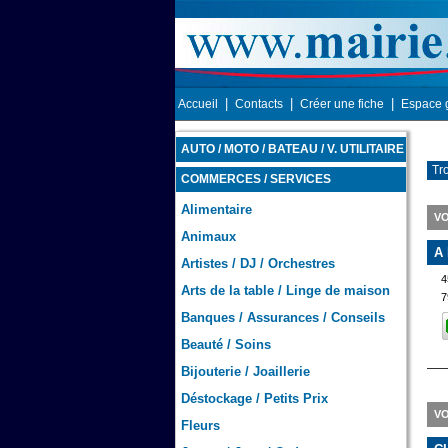
|
|
|
Accueil
Contacts
Créer une fiche
Espace 
AUTO / MOTO / BATEAU / V. UTILITAIRE
Tr
COMMERCES / SERVICES
Alimentaire
VO
Animaux
A
Artistes / DJ / Orchestres
Arts de la table / Linge de maison
7
Banques / Assurances / Conseils
Beauté / Soins
Bijouterie / Joaillerie
Déstockage / Petits Prix
VO
Fleurs