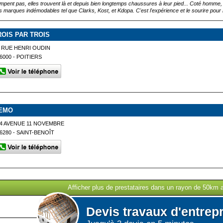
ompent pas, elles trouvent là et depuis bien longtemps chaussures à leur pied... Coté homme,
s marques indémodables tel que Clarks, Kost, et Kdopa. C'est l'expérience et le sourire pour 
ROIS PAR TROIS
 RUE HENRI OUDIN
6000 - POITIERS
EMO
4 AVENUE 11 NOVEMBRE
6280 - SAINT-BENOÎT
Afficher plus de prestataires dans un rayon de 50km a
Devis
travaux d'entrep