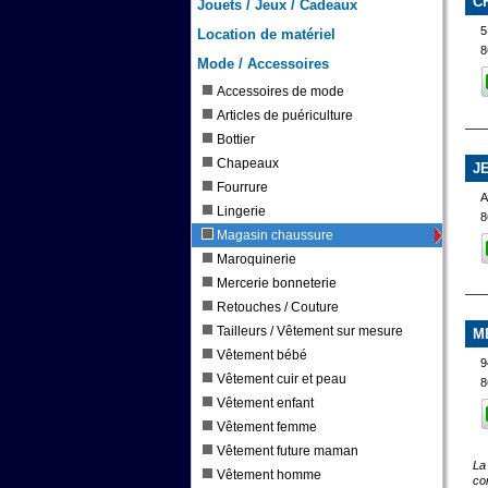
C
Jouets / Jeux / Cadeaux
Location de matériel
8
Mode / Accessoires
Accessoires de mode
Articles de puériculture
Bottier
Chapeaux
J
Fourrure
A
Lingerie
8
Magasin chaussure
Maroquinerie
Mercerie bonneterie
Retouches / Couture
Tailleurs / Vêtement sur mesure
M
Vêtement bébé
9
Vêtement cuir et peau
8
Vêtement enfant
Vêtement femme
Vêtement future maman
La
Vêtement homme
co