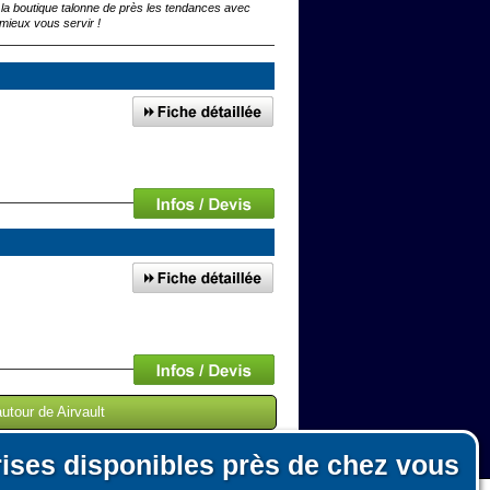
 la boutique talonne de près les tendances avec
mieux vous servir !
utour de Airvault
rises disponibles près de chez vous