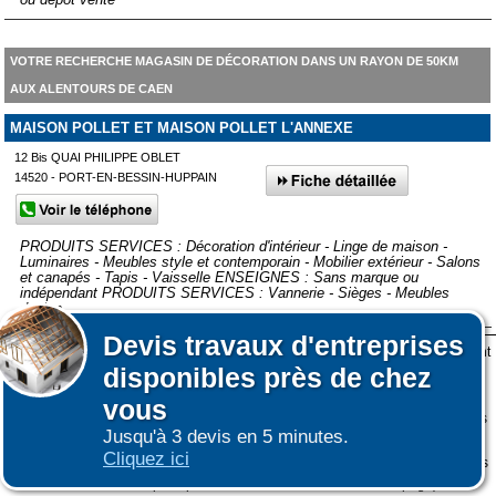
VOTRE RECHERCHE MAGASIN DE DÉCORATION DANS UN RAYON DE 50KM
AUX ALENTOURS DE CAEN
MAISON POLLET ET MAISON POLLET L'ANNEXE
12 Bis QUAI PHILIPPE OBLET
14520 - PORT-EN-BESSIN-HUPPAIN
PRODUITS SERVICES : Décoration d'intérieur - Linge de maison -
Luminaires - Meubles style et contemporain - Mobilier extérieur - Salons
et canapés - Tapis - Vaisselle ENSEIGNES : Sans marque ou
indépendant PRODUITS SERVICES : Vannerie - Sièges - Meubles
design
Devis
travaux d'entreprises
Lors de votre visite sur notre site des fichiers informatiques nommés cookies sont
Afficher plus de prestataires dans un rayon de 50km autour de
disponibles près de chez
déposés sur votre terminal. Ces cookies sont utilisés pour la navigation, le
Caen
fonctionnement du site et les mesures d'audience pour l'éditeur.
vous
Nous ne collectons pas vos données personnelles au travers des cookies à des
Jusqu'à 3 devis en 5 minutes.
fins publicitaires ni pour nous ni pour des tiers.
Affiner votre recherche
Cliquez ici
Plus d'infos sur les cookies
-
Ne plus afficher ce message
(vous pouvez toujours
|
|
COOKIES
ESPACE GRAND PUBLIC : information des utilisateurs
ESPACE
consulter notre politique de cookies sur le lien en bas de page)
PRO : Créer une fiche / Régle d'affichage