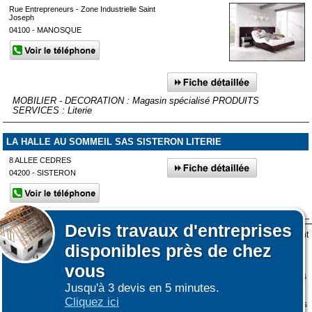
Rue Entrepreneurs - Zone Industrielle Saint
Joseph
04100 - MANOSQUE
MOBILIER - DECORATION : Magasin spécialisé PRODUITS
SERVICES : Literie
LA HALLE AU SOMMEIL SAS SISTERON LITERIE
8 ALLEE CEDRES
04200 - SISTERON
Devis
travaux d'entreprises
Lors de votre visite sur notre site des fichiers informatiques nommés cookies sont
Afficher plus de prestataires dans un rayon de 50km autour de
disponibles près de chez
déposés sur votre terminal. Ces cookies sont utilisés pour la navigation, le
Sault
fonctionnement du site et les mesures d'audience pour l'éditeur.
vous
Nous ne collectons pas vos données personnelles au travers des cookies à des
Jusqu'à 3 devis en 5 minutes.
fins publicitaires ni pour nous ni pour des tiers.
Affiner votre recherche
Cliquez ici
Plus d'infos sur les cookies
-
Ne plus afficher ce message
(vous pouvez toujours
|
|
COOKIES
ESPACE GRAND PUBLIC : information des utilisateurs
ESPACE