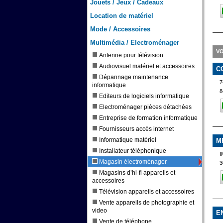
Jouets / Jeux / Cadeaux
Location de matériel
Mode / Accessoires
Multimédia / Electroménager
V
Antenne pour télévision
Audiovisuel matériel et accessoires
C
Dépannage maintenance
7
informatique
Editeurs de logiciels informatique
Electroménager pièces détachées
Entreprise de formation informatique
Fournisseurs accès internet
Informatique matériel
M
Installateur téléphonique
I
Magasin électroménager
3
Magasins d’hi-fi appareils et
accessoires
Télévision appareils et accessoires
Vente appareils de photographie et
video
E
Vente de téléphone