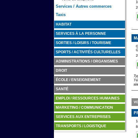
1
Services / Autres commerces
2
Taxis
HABITAT
SERVICES À LA PERSONNE
M
SORTIES / LOISIRS / TOURISME
G
G
SPORTS / ACTIVITÉS CULTURELLES
2
ADMINISTRATIONS / ORGANISMES
DROIT
Ty
ÉCOLE / ENSEIGNEMENT
Té
té
SANTÉ
EMPLOI / RESSOURCES HUMAINES
V
MARKETING / COMMUNICATION
P
SERVICES AUX ENTREPRISES
1
TRANSPORTS / LOGISTIQUE
8