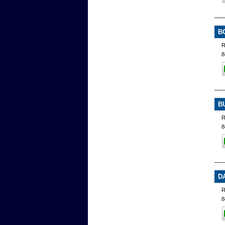
B
R
8
B
8
D
R
8