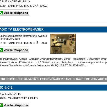
0 RUE ANDRE MALRAUX
6130 - SAINT-PAUL-TROIS-CHÂTEAUX
AGIC TV ELECTROMENAGER
alerie commerciale intermarché, Avenue
eneral De Gaulle
6130 - SAINT-PAUL-TROIS-CHÂTEAUX
pe d'entreprise : Artisan - Magasin Type d'intervention : Vente - Installation - Réparation Typ
lévision / vidéo - Photo / vidéo - Hi-fi / Home cinéma - Téléphonie - Electroménager vente/rép
lé vente / installation - Hi-fi vente / réparation MARQUES ET ENSEIGNES :...
OTRE RECHERCHE MAGASIN ÉLECTROMÉNAGER DANS UN RAYON DE 50KM AUX A
RO & CIE
4 CHEMIN BATTU
4850 - CAMARET-SUR-AIGUES