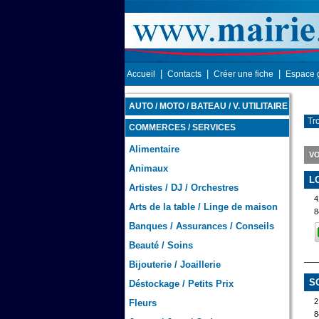
|
|
|
Accueil
Contacts
Créer une fiche
Espace 
AUTO / MOTO / BATEAU / V. UTILITAIRE
Tr
COMMERCES / SERVICES
Alimentaire
V
Animaux
L
Artistes / DJ / Orchestres
4
Arts de la table / Linge de maison
8
Banques / Assurances / Conseils
Beauté / Soins
Bijouterie / Joaillerie
S
Déstockage / Petits Prix
Fleurs
8