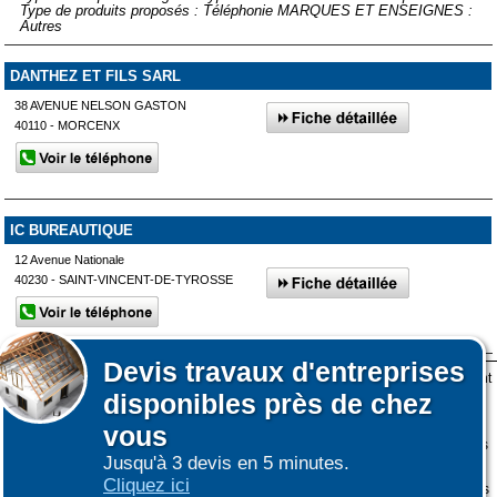
Type de produits proposés : Téléphonie MARQUES ET ENSEIGNES :
Autres
DANTHEZ ET FILS SARL
38 AVENUE NELSON GASTON
40110 - MORCENX
IC BUREAUTIQUE
12 Avenue Nationale
40230 - SAINT-VINCENT-DE-TYROSSE
Devis
travaux d'entreprises
Lors de votre visite sur notre site des fichiers informatiques nommés cookies sont
Afficher plus de prestataires dans un rayon de 50km autour de
disponibles près de chez
déposés sur votre terminal. Ces cookies sont utilisés pour la navigation, le
Léon
fonctionnement du site et les mesures d'audience pour l'éditeur.
vous
Nous ne collectons pas vos données personnelles au travers des cookies à des
Jusqu'à 3 devis en 5 minutes.
fins publicitaires ni pour nous ni pour des tiers.
Affiner votre recherche
Cliquez ici
Plus d'infos sur les cookies
-
Ne plus afficher ce message
(vous pouvez toujours
|
|
COOKIES
ESPACE GRAND PUBLIC : information des utilisateurs
ESPACE