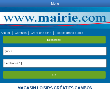
Menu
|
|
|
Accueil
Contacts
Créer une fiche
Espace grand public
Rechercher
OK
MAGASIN LOISIRS CRÉATIFS CAMBON