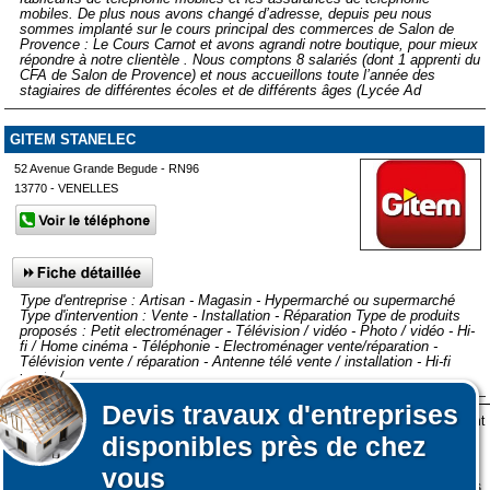
mobiles. De plus nous avons changé d’adresse, depuis peu nous
sommes implanté sur le cours principal des commerces de Salon de
Provence : Le Cours Carnot et avons agrandi notre boutique, pour mieux
répondre à notre clientèle . Nous comptons 8 salariés (dont 1 apprenti du
CFA de Salon de Provence) et nous accueillons toute l’année des
stagiaires de différentes écoles et de différents âges (Lycée Ad
GITEM STANELEC
52 Avenue Grande Begude - RN96
13770 - VENELLES
Type d'entreprise : Artisan - Magasin - Hypermarché ou supermarché
Type d'intervention : Vente - Installation - Réparation Type de produits
proposés : Petit electroménager - Télévision / vidéo - Photo / vidéo - Hi-
fi / Home cinéma - Téléphonie - Electroménager vente/réparation -
Télévision vente / réparation - Antenne télé vente / installation - Hi-fi
vente /...
Devis
travaux d'entreprises
Lors de votre visite sur notre site des fichiers informatiques nommés cookies sont
Afficher plus de prestataires dans un rayon de 50km autour de
disponibles près de chez
déposés sur votre terminal. Ces cookies sont utilisés pour la navigation, le
Bonnieux
fonctionnement du site et les mesures d'audience pour l'éditeur.
vous
Affiner votre recherche
Nous ne collectons pas vos données personnelles au travers des cookies à des