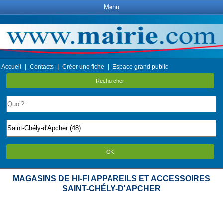
Menu
|
|
|
Accueil
Contacts
Créer une fiche
Espace grand public
Rechercher
OK
MAGASINS DE HI-FI APPAREILS ET ACCESSOIRES
SAINT-CHÉLY-D'APCHER