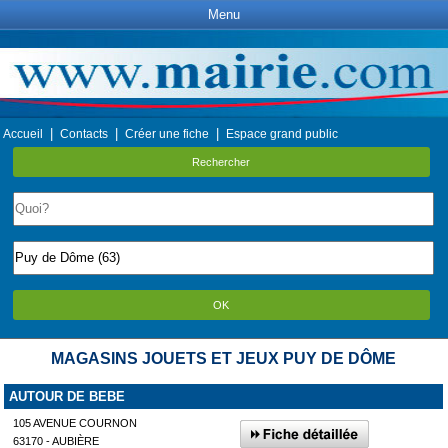
Menu
|
|
|
Accueil
Contacts
Créer une fiche
Espace grand public
Rechercher
OK
MAGASINS JOUETS ET JEUX PUY DE DÔME
AUTOUR DE BEBE
105 AVENUE COURNON
63170 - AUBIÈRE