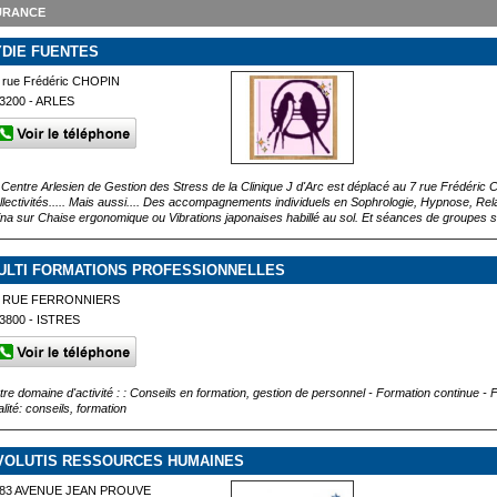
URANCE
YDIE FUENTES
 rue Frédéric CHOPIN
3200 - ARLES
 Centre Arlesien de Gestion des Stress de la Clinique J d'Arc est déplacé au 7 rue Frédéric
llectivités..... Mais aussi.... Des accompagnements individuels en Sophrologie, Hypnose, Rel
ina sur Chaise ergonomique ou Vibrations japonaises habillé au sol. Et séances de groupes 
ULTI FORMATIONS PROFESSIONNELLES
9 RUE FERRONNIERS
3800 - ISTRES
tre domaine d'activité : : Conseils en formation, gestion de personnel - Formation continue -
lité: conseils, formation
VOLUTIS RESSOURCES HUMAINES
83 AVENUE JEAN PROUVE