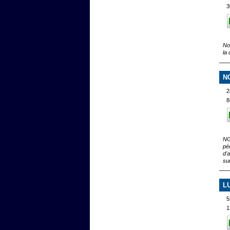
3
No
la 
N
2
8
NG
pé
d'
su
L
5
1