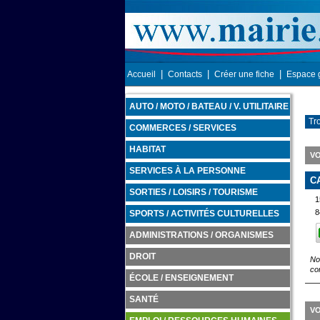
|
|
|
Accueil
Contacts
Créer une fiche
Espace 
AUTO / MOTO / BATEAU / V. UTILITAIRE
Tr
COMMERCES / SERVICES
HABITAT
VO
SERVICES À LA PERSONNE
C
SORTIES / LOISIRS / TOURISME
8
SPORTS / ACTIVITÉS CULTURELLES
ADMINISTRATIONS / ORGANISMES
DROIT
No
co
ÉCOLE / ENSEIGNEMENT
SANTÉ
VO