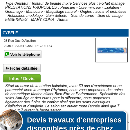
Type d'institut : Institut de beauté mixte Services plus : Forfait mariage
PRESTATIONS PROPOSEES : Pédicure - Cure minceur - Epilation -
Gommage - Manucure - Maquillage naturel - Ongles : soins et prothèses
- Relaxation modelage - Soin détente - Soin du corps - Soin du visage
ENSEIGNES : MARY COHR - Autres
CYBELE
25 Rue Duc D Aiguillon
22380 - SAINT-CAST-LE-GUILDO
Situé au cœur de la station balnéaire, avec 30 ans d'expérience et en
partenariat avec la marque Phytomer, nous vous proposons des soins
de cosmétique Marine alliant Bien-Etre et Performance. Spécialiste des
soins Anti-âge et des cures pour la silhouette, nous proposons
également des Soins de confort ainsi que les soins classiques
d'épilation et d'onglerie. Le salon est ouvert toute l'année ainsi que 7
jours sur 7 durant la haute saison.
Devis
travaux d'entreprises
Lors de votre visite sur notre site des fichiers informatiques nommés cookies sont
Afficher plus de prestataires dans un rayon de 50km autour de
disponibles près de chez
déposés sur votre terminal. Ces cookies sont utilisés pour la navigation, le