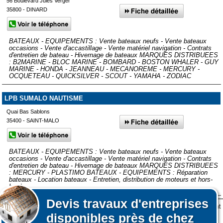
56 Boulevard Jules Verger
35800 - DINARD
BATEAUX - EQUIPEMENTS : Vente bateaux neufs - Vente bateaux
occasions - Vente d'accastillage - Vente matériel navigation - Contrats
d'entretien de bateau - Hivernage de bateaux MARQUES DISTRIBUEES
: B2MARINE - BLOC MARINE - BOMBARD - BOSTON WHALER - GUY
MARINE - HONDA - JEANNEAU - MECANOREME - MERCURY -
OCQUETEAU - QUICKSILVER - SCOUT - YAMAHA - ZODIAC
LPB SUMALO NAUTISME
Quai Bas Sablons
35400 - SAINT-MALO
BATEAUX - EQUIPEMENTS : Vente bateaux neufs - Vente bateaux
occasions - Vente d'accastillage - Vente matériel navigation - Contrats
d'entretien de bateau - Hivernage de bateaux MARQUES DISTRIBUEES
: MERCURY - PLASTIMO BATEAUX - EQUIPEMENTS : Réparation
bateaux - Location bateaux - Entretien, distribution de moteurs et hors-
bord
Devis
travaux d'entreprises
Lors de votre visite sur notre site des fichiers informatiques nommés cookies sont
Afficher plus de prestataires dans un rayon de 50km autour de
disponibles près de chez
déposés sur votre terminal. Ces cookies sont utilisés pour la navigation, le