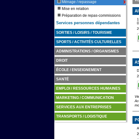
VO
Ménage / repassage
Mise en relation
A
Préparation de repas-commissions
Services personnes dépendantes
2
SORTIES / LOISIRS / TOURISME
SPORTS / ACTIVITÉS CULTURELLES
ADMINISTRATIONS / ORGANISMES
DROIT
A
ÉCOLE / ENSEIGNEMENT
D
2
SANTÉ
EMPLOI / RESSOURCES HUMAINES
Vi
MARKETING / COMMUNICATION
Ac
mo
SERVICES AUX ENTREPRISES
TRANSPORTS / LOGISTIQUE
P
A
2