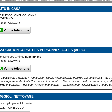
TRE RECHERCHE MÉNAGE, REPASSAGE DANS UN RAYON DE 50KM AUX ALENTOU
IUTU IN CASA
15 RUE COLONEL COLONNA
D'ORNANO
0000 - AJACCIO
SSOCIATION CORSE DES PERSONNES AGÉES (ACPA)
omaine des Chênes Bt E5 BP 562
0000 - AJACCIO
e Quotidienne : Ménage / Repassage - Repas / commissions Famille : Garde d'enfant (- de 3 a
compagnement d'enfants Personnes dépendantes : Garde-malade - Aide personnes dépenda
bilité et transport - Transport / Accompagnement - Téléassistance Visioassitance Chèque Em
OGGIOLI NETTOYAGE
ncien gite giocanti la costa
0133 - CARBUCCIA