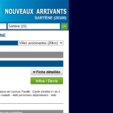
SARTÈNE (20100)
OK
ÈNE
aison de courses Famille : Garde d'enfant (+ de 3
-malade - Aide personnes dépendantes - Aide