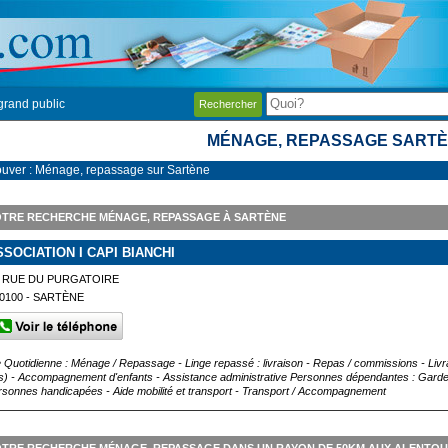
grand public
Rechercher
MÉNAGE, REPASSAGE SART
ouver : Ménage, repassage sur Sartène
OTRE RECHERCHE MÉNAGE, REPASSAGE À SARTÈNE
SSOCIATION I CAPI BIANCHI
 RUE DU PURGATOIRE
0100 - SARTÈNE
e Quotidienne : Ménage / Repassage - Linge repassé : livraison - Repas / commissions - Livr
s) - Accompagnement d'enfants - Assistance administrative Personnes dépendantes : Garde
rsonnes handicapées - Aide mobilité et transport - Transport / Accompagnement