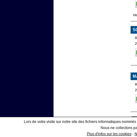
Vi
S
2
M
R
2
Lors de votre visite sur notre site des fichiers informatiques nommés
Nous ne collectons pas
Affiner votre recherche
Plus d'infos sur les cookies
-
N
|
COOKIES
ESPAC