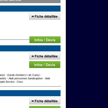
RS DE SARTÈNE
ns) - Garde d'enfant (+ de 3 ans) -
ntes - Aide personnes handicapées - Aide
ploi Service : Cesu