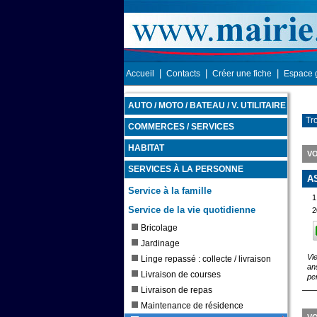
|
|
|
Accueil
Contacts
Créer une fiche
Espace 
AUTO / MOTO / BATEAU / V. UTILITAIRE
Tr
COMMERCES / SERVICES
HABITAT
V
SERVICES À LA PERSONNE
A
Service à la famille
1
Service de la vie quotidienne
2
Bricolage
Jardinage
Vi
Linge repassé : collecte / livraison
an
Livraison de courses
pe
Livraison de repas
Maintenance de résidence