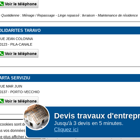
e Quotidienne : Ménage / Repassage - Linge repassé : livraison - Maintenance de résidence
OLIDARITES TARAVO
RUE JEAN COLONNA
0123 - PILA-CANALE
ARTA SERVIZIU
UE MAR JUIN
0137 - PORTO-VECCHIO
Devis
travaux d'entrep
Jusqu'à 3 devis en 5 minutes.
Afficher plus de prestataires dans un rayon de 50km 
 cookies sont déposés sur votre terminal. Ces cookies sont utilisés pour la navigatio
Cliquez ici
 vos données personnelles au travers des cookies à des fins publicitaires ni pour 
e plus afficher ce message
(vous pouvez toujours consulter notre politique de cook
|
E GRAND PUBLIC : information des utilisateurs
ESPACE PRO : Créer une fiche /