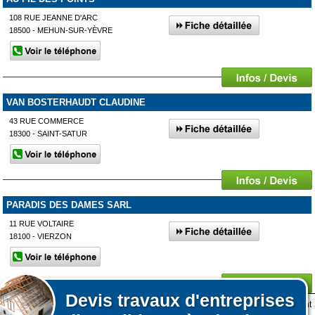
108 RUE JEANNE D'ARC
18500 - MEHUN-SUR-YÈVRE
VAN BOSTERHAUDT CLAUDINE
43 RUE COMMERCE
18300 - SAINT-SATUR
PARADIS DES DAMES SARL
11 RUE VOLTAIRE
18100 - VIERZON
Devis
travaux d'entreprises
Lors de votre visite sur notre site des fichiers informatiques nommés cookies sont
Afficher plus de prestataires dans un rayon de 50km autour de