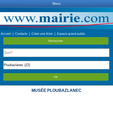
Menu
|
|
|
Accueil
Contacts
Créer une fiche
Espace grand public
Rechercher
OK
MUSÉE PLOUBAZLANEC