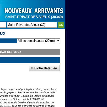
SAINT-PRIVAT-DES-VIEUX (30340)
OK
EUX
IVAT-DES-VIEUX
allique en passant par la plume d’oie, porte-plume,
emin, papiers divers), reconstitution d’une salle
ruments d’écriture. Toutes les visites se font par
e musée est titulaire du label TOURISME
des sites du Gard et titulaire du label Sud de
au 31/12. Tous les samedis de l’année et tlj des