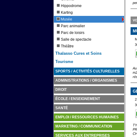
pe
Hippodrome
Karting
Musée
VO
Parc animalier
M
Parc de loisirs
Salle de spectacle
M
3
Théâtre
Thalasso Cures et Soins
Tourisme
Au
SPORTS / ACTIVITÉS CULTURELLES
m2
ré
ADMINISTRATIONS / ORGANISMES
DROIT
G
ÉCOLE / ENSEIGNEMENT
2
3
SANTÉ
EMPLOI / RESSOURCES HUMAINES
TY
MARKETING / COMMUNICATION
PR
CH
SERVICES AUX ENTREPRISES