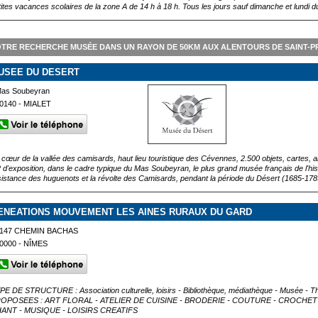
tites vacances scolaires de la zone A de 14 h à 18 h. Tous les jours sauf dimanche et lundi d
TRE RECHERCHE MUSÉE DANS UN RAYON DE 50KM AUX ALENTOURS DE SAINT-PR
USEE DU DESERT
as Soubeyran
0140 - MIALET
 cœur de la vallée des camisards, haut lieu touristique des Cévennes, 2.500 objets, cartes, a
 d'exposition, dans le cadre typique du Mas Soubeyran, le plus grand musée français de l'hist
sistance des huguenots et la révolte des Camisards, pendant la période du Désert (1685-178
ENEATIONS MOUVEMENT LES AINES RURAUX DU GARD
147 CHEMIN BACHAS
0000 - NÎMES
PE DE STRUCTURE : Association culturelle, loisirs - Bibliothèque, médiathèque - Musée - Th
OPOSEES : ART FLORAL - ATELIER DE CUISINE - BRODERIE - COUTURE - CROCHET 
ANT - MUSIQUE - LOISIRS CREATIFS