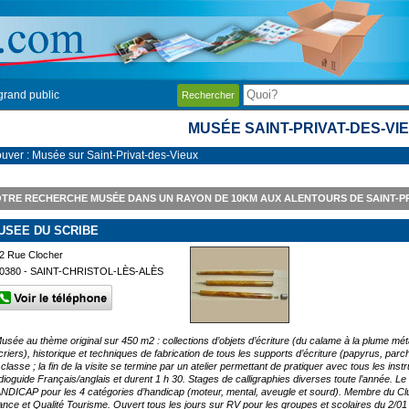
grand public
Rechercher
MUSÉE SAINT-PRIVAT-DES-VI
ouver : Musée sur Saint-Privat-des-Vieux
TRE RECHERCHE MUSÉE DANS UN RAYON DE 10KM AUX ALENTOURS DE SAINT-PR
USEE DU SCRIBE
2 Rue Clocher
0380 - SAINT-CHRISTOL-LÈS-ALÈS
Musée au thème original sur 450 m2 : collections d’objets d’écriture (du calame à la plume mét
criers), historique et techniques de fabrication de tous les supports d’écriture (papyrus, parch
classe ; la fin de la visite se termine par un atelier permettant de pratiquer avec tous les inst
dioguide Français/anglais et durent 1 h 30. Stages de calligraphies diverses toute l’année. L
NDICAP pour les 4 catégories d’handicap (moteur, mental, aveugle et sourd). Membre du Club 
ance et Qualité Tourisme. Ouvert tous les jours sur RV pour les groupes et scolaires du 2/01 