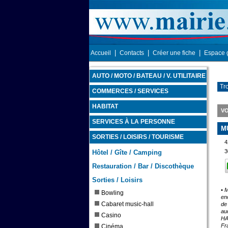
|
|
|
Accueil
Contacts
Créer une fiche
Espace 
AUTO / MOTO / BATEAU / V. UTILITAIRE
Tr
COMMERCES / SERVICES
HABITAT
VO
SERVICES À LA PERSONNE
M
SORTIES / LOISIRS / TOURISME
4
3
Hôtel / Gîte / Camping
Restauration / Bar / Discothèque
Sorties / Loisirs
• 
Bowling
en
Cabaret music-hall
de 
au
Casino
HA
Fr
Cinéma