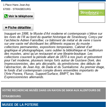
1 Place Hans Jean Arp
67000 - STRASBOURG
Inauguré en 1998, le Musée d’Art moderne et contemporain s’élève sur
les rives de l’Ill au bord du quartier historique de Strasbourg. Conçu par
l’architecte Adrien Fainsilber, ce bâtiment de métal et de verre s’ouvre
sur une vaste nef distribuant les différents espaces du musée :
collections permanentes, expositions temporaires, Cabinet d’art
graphique et photographique, sans oublier la bibliothèque et l’auditorium
des musées, ainsi qu’un restaurant et une librairie-boutique. Les
collections couvrent la période allant de 1870 à nos jours et présentent
pour l’art moderne, plusieurs temps forts autour de Gustave Doré, des
Impressionnistes, des arts décoratifs, du primitivisme, des débuts de
l’abstraction, de Jean Arp, de Dada et du Surréalisme. Au premier étage,
le fonds d’art contemporain compte divers ensembles importants de
l’Arte Povera, Fluxus, Support/Surface, BMPT, les Néo-
Expressionnistes allemands.
VOTRE RECHERCHE MUSÉE DANS UN RAYON DE 50KM AUX ALENTOURS DE
STRASBOURG
MUSEE DE LA POTERIE