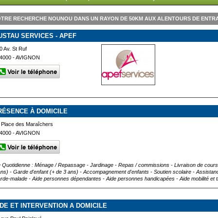
TRE RECHERCHE NOUNOU DANS UN RAYON DE 50KM AUX ALENTOURS DE ENTR
USTAU SERVICES - APEF
0 Av. St Ruf
4000 - AVIGNON
RÉSENCE À DOMICILE
 Place des Maraîchers
4000 - AVIGNON
e Quotidienne : Ménage / Repassage - Jardinage - Repas / commissions - Livraison de courses
ans) - Garde d'enfant (+ de 3 ans) - Accompagnement d'enfants - Soutien scolaire - Assista
rde-malade - Aide personnes dépendantes - Aide personnes handicapées - Aide mobilité et tr
IDE ET INTERVENTION A DOMICILE