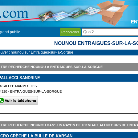
EN
grand public
Rechercher
NOUNOU ENTRAIGUES-SUR-LA-
ouver : nounou sur Entraigues-sur-la-Sorgue
OTRE RECHERCHE NOUNOU À ENTRAIGUES-SUR-LA-SORGUE
PALLACCI SANDRINE
46 ALLEE MARMOTTES
4320 - ENTRAIGUES-SUR-LA-SORGUE
TRE RECHERCHE NOUNOU DANS UN RAYON DE 10KM AUX ALENTOURS DE ENTR
ICRO CRÈCHE LA BULLE DE KARSAN