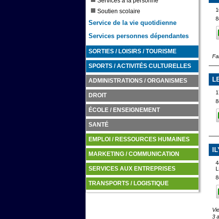
Services à la personne
1
Soutien scolaire
8
Service de la vie quotidienne
Services personnes dépendantes
SORTIES / LOISIRS / TOURISME
Fa
SPORTS / ACTIVITÉS CULTURELLES
L
ADMINISTRATIONS / ORGANISMES
DROIT
8
ÉCOLE / ENSEIGNEMENT
SANTÉ
EMPLOI / RESSOURCES HUMAINES
I
MARKETING / COMMUNICATION
4
SERVICES AUX ENTREPRISES
8
TRANSPORTS / LOGISTIQUE
Vi
3 