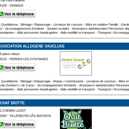
 rue Paul Painlevé
4100 - ORANGE
e Quotidienne : Ménage / Repassage - Livraison de courses - Mise en relation Famille : Garde 
s) - Accompagnement d'enfants - Soutien scolaire - Assistance administrative Personnes d
pendantes - Aide personnes handicapées - Aide mobilité et transport - Transport / Accompag
SSOCIATION ALLOGENE VAUCLUSE
9 place reboul
4210 - PERNES-LES-FONTAINES
e Quotidienne : Ménage / Repassage - Repas / commissions - Livraison de courses - Mise en re
rde d'enfant (+ de 3 ans) - Accompagnement d'enfants - Assistance administrative Person
pendantes - Aide personnes handicapées - Aide mobilité et transport - Transport / Accompa
 CHAT BIOTTE
2 CHEMIN LOZET
0400 - VILLENEUVE-LÈS-AVIGNON