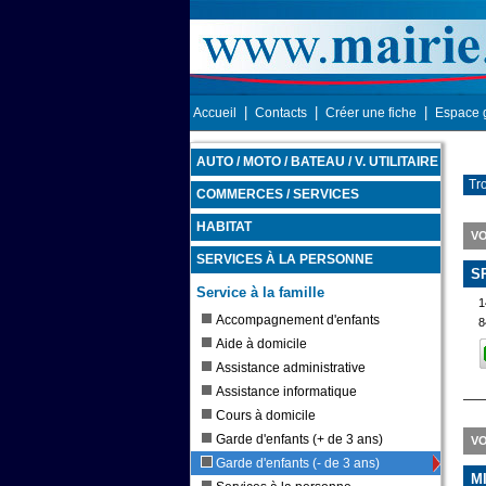
|
|
|
Accueil
Contacts
Créer une fiche
Espace 
AUTO / MOTO / BATEAU / V. UTILITAIRE
Tr
COMMERCES / SERVICES
HABITAT
V
SERVICES À LA PERSONNE
S
Service à la famille
1
Accompagnement d'enfants
8
Aide à domicile
Assistance administrative
Assistance informatique
Cours à domicile
Garde d'enfants (+ de 3 ans)
VO
Garde d'enfants (- de 3 ans)
M