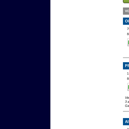
VO
O
7
8
P
1
8
Vi
3 
Ga
A