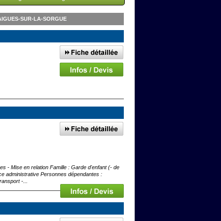
AIGUES-SUR-LA-SORGUE
 - Mise en relation Famille : Garde d'enfant (- de
nce administrative Personnes dépendantes :
ansport -...