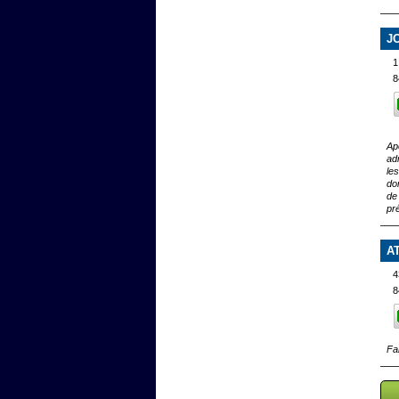
J
1
8
Ap
ad
le
do
de
pr
A
4
8
Fa