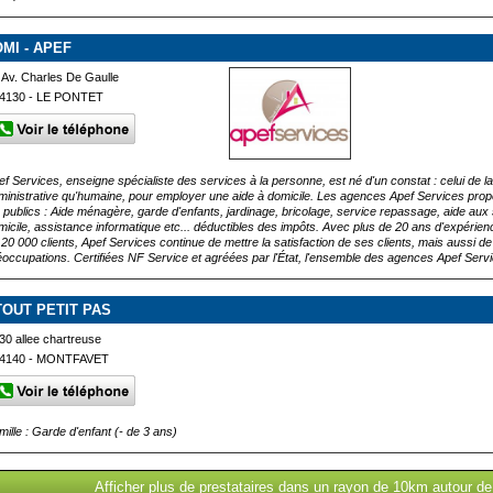
OMI - APEF
 Av. Charles De Gaulle
4130 - LE PONTET
ef Services, enseigne spécialiste des services à la personne, est né d'un constat : celui de la d
ministrative qu'humaine, pour employer une aide à domicile. Les agences Apef Services propo
s publics : Aide ménagère, garde d'enfants, jardinage, bricolage, service repassage, aide au
micile, assistance informatique etc... déductibles des impôts. Avec plus de 20 ans d'expérien
 20 000 clients, Apef Services continue de mettre la satisfaction de ses clients, mais aussi d
éoccupations. Certifiées NF Service et agréées par l'État, l'ensemble des agences Apef Servi
TOUT PETIT PAS
30 allee chartreuse
4140 - MONTFAVET
mille : Garde d'enfant (- de 3 ans)
Afficher plus de prestataires dans un rayon de 10km autour de