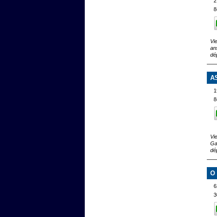
2
8
Vi
an
dé
A
1
8
Vi
Ga
dé
O
6
3