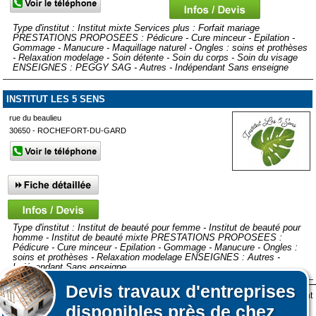
Type d'institut : Institut mixte Services plus : Forfait mariage
PRESTATIONS PROPOSEES : Pédicure - Cure minceur - Epilation -
Gommage - Manucure - Maquillage naturel - Ongles : soins et prothèses
- Relaxation modelage - Soin détente - Soin du corps - Soin du visage
ENSEIGNES : PEGGY SAG - Autres - Indépendant Sans enseigne
INSTITUT LES 5 SENS
rue du beaulieu
30650 - ROCHEFORT-DU-GARD
Type d'institut : Institut de beauté pour femme - Institut de beauté pour
homme - Institut de beauté mixte PRESTATIONS PROPOSEES :
Pédicure - Cure minceur - Epilation - Gommage - Manucure - Ongles :
soins et prothèses - Relaxation modelage ENSEIGNES : Autres -
Indépendant Sans enseigne
Devis
travaux d'entreprises
Lors de votre visite sur notre site des fichiers informatiques nommés cookies sont
Afficher plus de prestataires dans un rayon de 50km autour de Le
disponibles près de chez
déposés sur votre terminal. Ces cookies sont utilisés pour la navigation, le