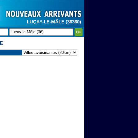
LUÇAY-LE-MÂLE (36360)
OK
E