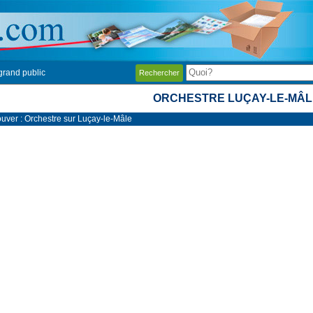
grand public
Rechercher
ORCHESTRE LUÇAY-LE-MÂL
ouver : Orchestre sur Luçay-le-Mâle