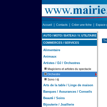
|
|
|
Accueil
Contacts
Créer une fiche
Espace 
AUTO / MOTO / BATEAU / V. UTILITAIRE
Tr
COMMERCES / SERVICES
Alimentaire
Animaux
Artistes / DJ / Orchestres
Magiciens et artistes du spectacle
Orchestre
Sono / dj
Arts de la table / Linge de maison
Banques / Assurances / Conseils
Beauté / Soins
Bijouterie / Joaillerie