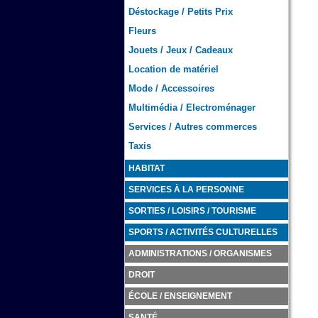
Déstockage / Petits Prix
Fleurs
Jouets / Jeux / Cadeaux
Location de matériel
Mode / Accessoires
Multimédia / Electroménager
Services / Autres commerces
Taxis
HABITAT
SERVICES À LA PERSONNE
SORTIES / LOISIRS / TOURISME
SPORTS / ACTIVITÉS CULTURELLES
ADMINISTRATIONS / ORGANISMES
DROIT
ÉCOLE / ENSEIGNEMENT
SANTÉ