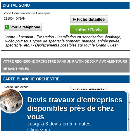
DIGITAL SONO
Zone Commerciale de Cassepot
22100 - DINAN
Vente - Location - Prestation - Installation en sonorisation, éclairage,
vidéo pour tous types de spectacle (concert, mariage, soirée privée,
spectacle, etc.) - Déplacements possibles sur tout le Grand Ouest.
VOTRE RECHERCHE ORCHESTRE DANS UN RAYON DE 50KM AUX ALENTOURS
DE SAINT-HÉLEN
CARTE BLANCHE ORCHESTRE
3 Allee Des Alizes
35760 - MONTGERMONT
Devis
travaux d'entreprises
Lors de votre visite sur notre site des fichiers informatiques nommés cookies sont
disponibles près de chez
déposés sur votre terminal. Ces cookies sont utilisés pour la navigation, le
fonctionnement du site et les mesures d'audience pour l'éditeur.
vous
Nous ne collectons pas vos données personnelles au travers des cookies à des
Jusqu'à 3 devis en 5 minutes.
fins publicitaires ni pour nous ni pour des tiers.
Cliquez ici
Plus d'infos sur les cookies
-
Ne plus afficher ce message
(vous pouvez toujours