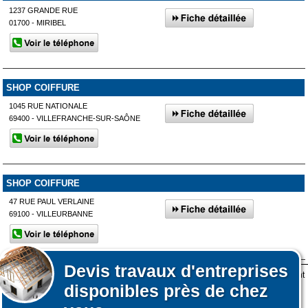
1237 GRANDE RUE
01700 - MIRIBEL
SHOP COIFFURE
1045 RUE NATIONALE
69400 - VILLEFRANCHE-SUR-SAÔNE
SHOP COIFFURE
47 RUE PAUL VERLAINE
69100 - VILLEURBANNE
Devis
travaux d'entreprises
Lors de votre visite sur notre site des fichiers informatiques nommés cookies sont
Afficher plus de prestataires dans un rayon de 50km autour de
disponibles près de chez
déposés sur votre terminal. Ces cookies sont utilisés pour la navigation, le
Dommartin
Affiner votre recherche
fonctionnement du site et les mesures d'audience pour l'éditeur.