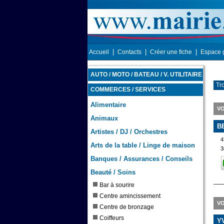
|
|
|
Accueil
Contacts
Créer une fiche
Espace 
AUTO / MOTO / BATEAU / V. UTILITAIRE
Tr
COMMERCES / SERVICES
Alimentaire
VO
Animaux
B
Artistes / DJ / Orchestres
4
Arts de la table / Linge de maison
3
Banques / Assurances / Conseils
Beauté / Soins
Bar à sourire
Centre amincissement
VO
Centre de bronzage
Coiffeurs
Y