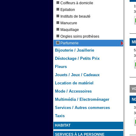
Coiffeurs à domicile
1
Epilation
3
Instituts de beauté
Manucure
Maquillage
Ongles soins prothèses
M
Parfumerie
Bijouterie / Joaillerie
5
3
Déstockage / Petits Prix
Fleurs
Jouets / Jeux / Cadeaux
Location de matériel
VO
Mode / Accessoires
Multimédia / Electroménager
N
Services / Autres commerces
3
3
Taxis
HABITAT
SERVICES À LA PERSONNE