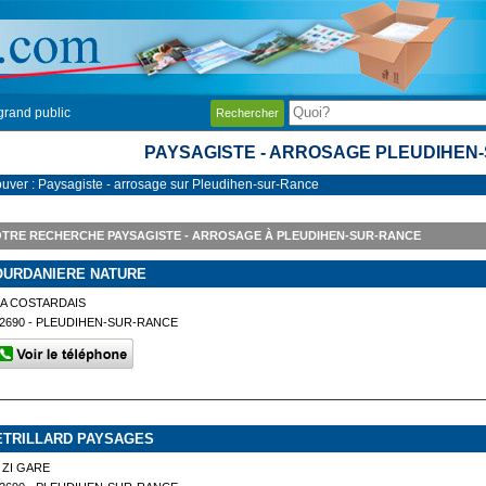
grand public
Rechercher
PAYSAGISTE - ARROSAGE PLEUDIHEN
ouver : Paysagiste - arrosage sur Pleudihen-sur-Rance
TRE RECHERCHE PAYSAGISTE - ARROSAGE À PLEUDIHEN-SUR-RANCE
OURDANIERE NATURE
A COSTARDAIS
2690 - PLEUDIHEN-SUR-RANCE
ETRILLARD PAYSAGES
 ZI GARE