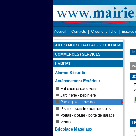
|
|
|
Accueil
Contacts
Créer une fiche
Espace 
AUTO / MOTO / BATEAU / V. UTILITAIRE
Tr
COMMERCES / SERVICES
HABITAT
VO
Alarme Sécurité
J
Aménagement Extérieur
Z
Entretien espace verts
2
Jardinerie - pépinière
Paysagiste - arrosage
Piscine : construction, produits
Portail - clôture - porte de garage
Véranda
L
Bricolage Matériaux
1