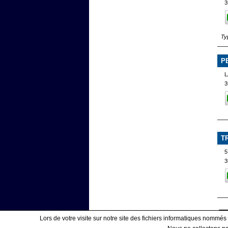
3
Ty
P
L
3
T
5
3
Lors de votre visite sur notre site des fichiers informatiques nommés