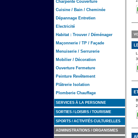
2
Charpente Couverture
Cuisine / Bain / Cheminée
Dépannage Entretien
Electricité
VO
Habitat : Trouver / Déménager
Maçonnerie / TP / Façade
L
Menuiserie / Serrurerie
3
Mobilier / Décoration
Ouverture Fermeture
Peinture Revêtement
Plâtrerie Isolation
E
Plomberie Chauffage
SERVICES À LA PERSONNE
2
SORTIES / LOISIRS / TOURISME
SPORTS / ACTIVITÉS CULTURELLES
ADMINISTRATIONS / ORGANISMES
A