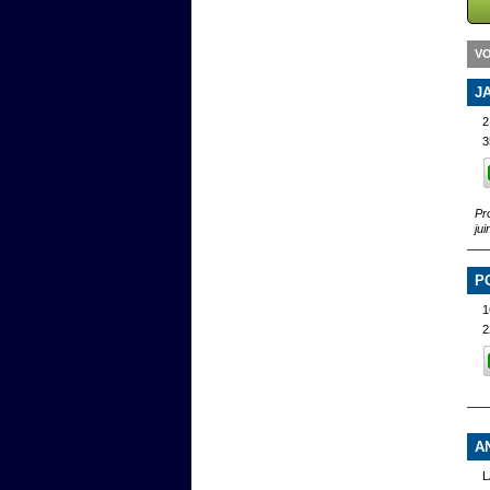
VO
J
2
3
Pr
ju
P
1
2
A
L