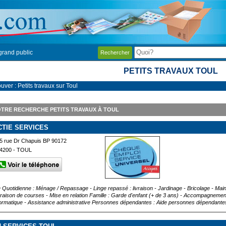
grand public
Rechercher
PETITS TRAVAUX TOUL
uver : Petits travaux sur Toul
TRE RECHERCHE PETITS TRAVAUX À TOUL
CTIE SERVICES
5 rue Dr Chapuis BP 90172
4200 - TOUL
e Quotidienne : Ménage / Repassage - Linge repassé : livraison - Jardinage - Bricolage - Ma
vraison de courses - Mise en relation Famille : Garde d'enfant (+ de 3 ans) - Accompagnement
formatique - Assistance administrative Personnes dépendantes : Aide personnes dépendantes 