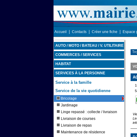
|
|
|
Accueil
Contacts
Créer une fiche
Espace 
AUTO / MOTO / BATEAU / V. UTILITAIRE
Tro
COMMERCES / SERVICES
HABITAT
VO
SERVICES À LA PERSONNE
A
Service à la famille
1
Service de la vie quotidienne
5
Bricolage
Jardinage
Linge repassé : collecte / livraison
Vi
Livraison de courses
Li
in
Livraison de repas
Maintenance de résidence