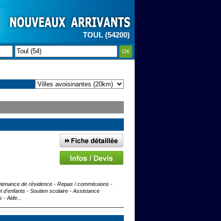
TOUL (54200)
OK
intenance de résidence - Repas / commissions -
 d'enfants - Soutien scolaire - Assistance
- Aide...