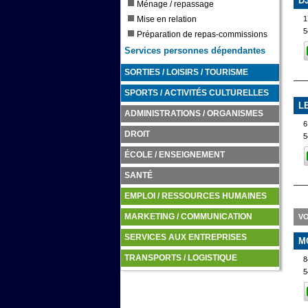
D
Ménage / repassage
Mise en relation
1
5
Préparation de repas-commissions
Services personnes dépendantes
SORTIES / LOISIRS / TOURISME
SPORTS / ACTIVITÉS CULTURELLES
L
ADMINISTRATIONS / ORGANISMES
DROIT
5
ÉCOLE / ENSEIGNEMENT
SANTÉ
EMPLOI / RESSOURCES HUMAINES
MARKETING / COMMUNICATION
VO
SERVICES AUX ENTREPRISES
M
TRANSPORTS / LOGISTIQUE
8
5