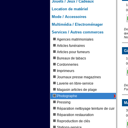
Jouets / Jeux / Cadeaux
1
Location de matériel
0
Mode / Accessoires
Multimédia / Electroménager
Do
Services / Autres commerces
qua
No
Agences matrimoniales
Articles funéraires
G
Articles pour fumeurs
Bureaux de tabacs
1
0
Cordonneries
Imprimeurs
Journaux presse magazines
Laverie en libre-service
Do
Fo
Magasin articles de plage
Photographe
Pressing
M
Réparation nettoyage teinture de cuir
3
Réparation restauration
0
Reproduction de clés
Stations-service