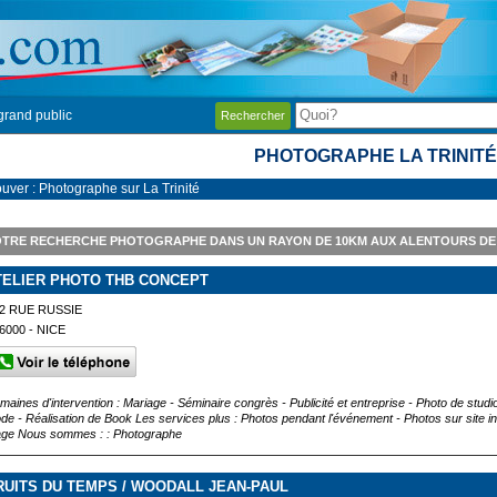
grand public
Rechercher
PHOTOGRAPHE LA TRINIT
ouver : Photographe sur La Trinité
TRE RECHERCHE PHOTOGRAPHE DANS UN RAYON DE 10KM AUX ALENTOURS DE 
TELIER PHOTO THB CONCEPT
2 RUE RUSSIE
6000 - NICE
maines d'intervention : Mariage - Séminaire congrès - Publicité et entreprise - Photo de studio
de - Réalisation de Book Les services plus : Photos pendant l'événement - Photos sur site i
rage Nous sommes : : Photographe
RUITS DU TEMPS / WOODALL JEAN-PAUL