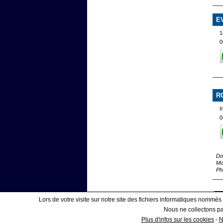
E
1
0
R
I
0
Do
Mo
Ph
Lors de votre visite sur notre site des fichiers informatiques nommés
Nous ne collectons pas
Affiner votre recherche
Plus d'infos sur les cookies
-
N
|
COOKIES
ESPAC