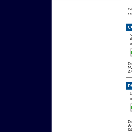
Do
se
C
5
d
0
Do
Mo
GN
D
3
0
Do
de
Dé