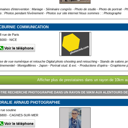
maines d'intervention : Mariage - Séminaire congrès - Photo de studio - Photo de portrait - 
us : Photos pendant l'événement - Photos sur site internet Nous sommes : : Photographe
CBURNIE COMMUNICATION
8 rue de Paris
6000 - NICE
ise de vue numérique et retouche Digital photo shooting and retouching - Stands de salons pr
énementiel - Montgolfières - Japon - Portrait stud. & ext. - Productions d'opéra - Graphisme pu
Afficher plus de prestataires dans un rayon de 10km au
TRE RECHERCHE PHOTOGRAPHE DANS UN RAYON DE 50KM AUX ALENTOURS DE 
ORALIE ARNAUD PHOTOGRAPHIE
 rue soutine
6800 - CAGNES-SUR-MER