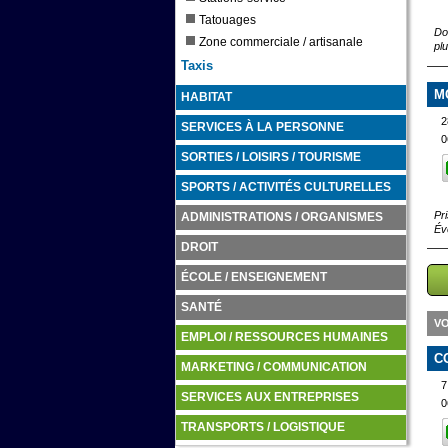
Tatouages
Do
Zone commerciale / artisanale
pl
Taxis
M
HABITAT
2
SERVICES À LA PERSONNE
0
SORTIES / LOISIRS / TOURISME
SPORTS / ACTIVITÉS CULTURELLES
Pr
ADMINISTRATIONS / ORGANISMES
Év
DROIT
ÉCOLE / ENSEIGNEMENT
SANTÉ
VO
EMPLOI / RESSOURCES HUMAINES
C
MARKETING / COMMUNICATION
7
SERVICES AUX ENTREPRISES
0
TRANSPORTS / LOGISTIQUE