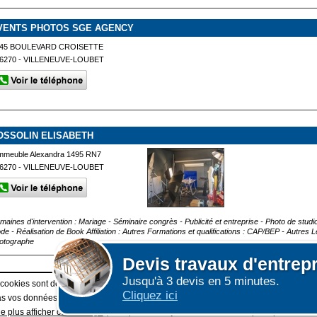
VENTS PHOTOS SGE AGENCY
45 BOULEVARD CROISETTE
6270 - VILLENEUVE-LOUBET
OSSOLIN ELISABETH
mmeuble Alexandra 1495 RN7
6270 - VILLENEUVE-LOUBET
maines d'intervention : Mariage - Séminaire congrès - Publicité et entreprise - Photo de studio
de - Réalisation de Book Affiliation : Autres Formations et qualifications : CAP/BEP - Autres
otographe
Devis
travaux d'entrep
Jusqu'à 3 devis en 5 minutes.
Afficher plus de prestataires dans un rayon de 50km au
 cookies sont déposés sur votre terminal. Ces cookies sont utilisés pour la navigatio
Cliquez ici
 vos données personnelles au travers des cookies à des fins publicitaires ni pour 
e plus afficher ce message
(vous pouvez toujours consulter notre politique de cook
|
E GRAND PUBLIC : information des utilisateurs
ESPACE PRO : Créer une fiche /