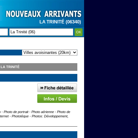
LA TRINITÉ (06340)
OK
É
LA TRINITÉ
 - Photo de portrait - Photo aérienne - Photo de
nternet - Phototèque - Photos: Développement,