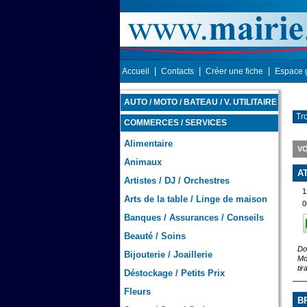
|
|
|
Accueil
Contacts
Créer une fiche
Espace 
AUTO / MOTO / BATEAU / V. UTILITAIRE
Tr
COMMERCES / SERVICES
Alimentaire
VO
Animaux
A
Artistes / DJ / Orchestres
1
Arts de la table / Linge de maison
0
Banques / Assurances / Conseils
Beauté / Soins
Do
Bijouterie / Joaillerie
Mo
ti
Déstockage / Petits Prix
Fleurs
B