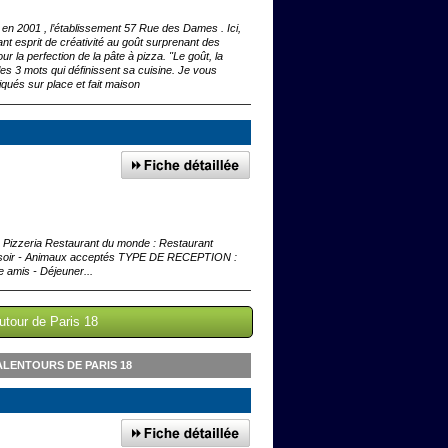
 en 2001 , l’établissement 57 Rue des Dames . Ici,
iant esprit de créativité au goût surprenant des
r la perfection de la pâte à pizza. "Le goût, la
à les 3 mots qui définissent sa cuisine. Je vous
iqués sur place et fait maison
: Pizzeria Restaurant du monde : Restaurant
e soir - Animaux acceptés TYPE DE RECEPTION :
e amis - Déjeuner...
utour de Paris 18
ALENTOURS DE PARIS 18