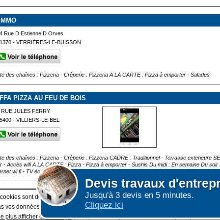
IMMO
4 Rue D Estienne D Orves
1370 - VERRIÈRES-LE-BUISSON
ste des chaînes : Pizzeria - Crêperie : Pizzeria A LA CARTE : Pizza à emporter - Salades
IFFA PIZZA AU FEU DE BOIS
 RUE JULES FERRY
5400 - VILLIERS-LE-BEL
ste des chaînes : Pizzeria - Crêperie : Pizzeria CADRE : Traditionnel - Terrasse exterieur
ir - Accès wifi A LA CARTE : Pizza - Pizza à emporter - Sushis Du midi : En semaine Du 
ernet wi fi - TV écran plat
Devis
travaux d'entrep
Jusqu'à 3 devis en 5 minutes.
Afficher plus de prestataires dans un rayon de 50km a
 cookies sont déposés sur votre terminal. Ces cookies sont utilisés pour la navigatio
Cliquez ici
 vos données personnelles au travers des cookies à des fins publicitaires ni pour 
e plus afficher ce message
(vous pouvez toujours consulter notre politique de cook
|
E GRAND PUBLIC : information des utilisateurs
ESPACE PRO : Créer une fiche /