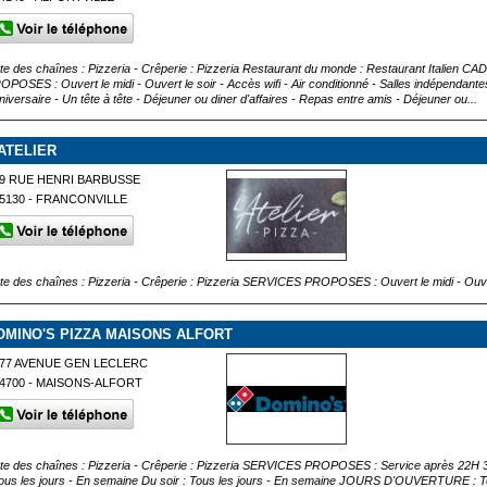
ste des chaînes : Pizzeria - Crêperie : Pizzeria Restaurant du monde : Restaurant Italien C
OPOSES : Ouvert le midi - Ouvert le soir - Accès wifi - Air conditionné - Salles indépen
niversaire - Un tête à tête - Déjeuner ou diner d'affaires - Repas entre amis - Déjeuner ou...
'ATELIER
9 RUE HENRI BARBUSSE
5130 - FRANCONVILLE
ste des chaînes : Pizzeria - Crêperie : Pizzeria SERVICES PROPOSES : Ouvert le midi - Ouve
OMINO'S PIZZA MAISONS ALFORT
77 AVENUE GEN LECLERC
4700 - MAISONS-ALFORT
ste des chaînes : Pizzeria - Crêperie : Pizzeria SERVICES PROPOSES : Service après 22H 
Tous les jours - En semaine Du soir : Tous les jours - En semaine JOURS D'OUVERTURE : To