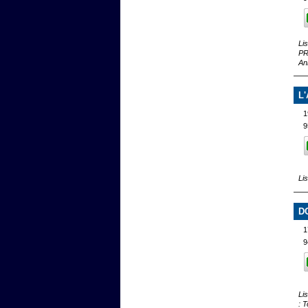
Li
PR
An
L
1
9
Li
D
1
9
Li
: 