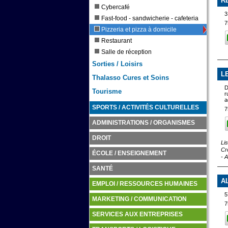
R
Cybercafé
3
Fast-food - sandwicherie - cafeteria
7
Pizzeria et pizza à domicile
Restaurant
Salle de réception
Sorties / Loisirs
L
Thalasso Cures et Soins
D
Tourisme
r
a
SPORTS / ACTIVITÉS CULTURELLES
7
ADMINISTRATIONS / ORGANISMES
DROIT
Lis
Cr
ÉCOLE / ENSEIGNEMENT
- 
SANTÉ
A
EMPLOI / RESSOURCES HUMAINES
5
MARKETING / COMMUNICATION
7
SERVICES AUX ENTREPRISES