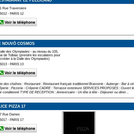
ESTAURANT LE PELLICANO
1 Rue Traversiere
5012 - PARIS 12
E NOUVÔ COSMOS
alle des Olympiades - au niveau du 105,
ue de Tolbiac (prendre les escalators pour
ccéder à la Dalle des Olympiades)
5013 - PARIS 13
te des chaînes : Restaurant : Restaurant français traditionnel Brasserie - Auberge - Bar à vin :
êperie : Pizzeria - Crêperie CADRE : Terrasse exterieure SERVICES PROPOSES : Ouvert le mid
Air conditionné TYPE DE RECEPTION : Anniversaire - Un tête à tête - Déjeuner ou diner...
LICE PIZZA 17
7 Rue Dames
5017 - PARIS 17