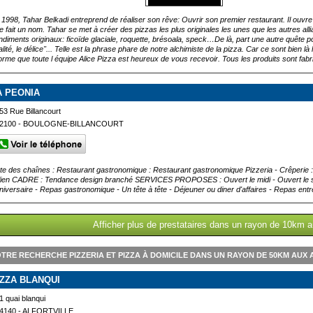
 1998, Tahar Belkadi entreprend de réaliser son rêve: Ouvrir son premier restaurant. Il ouvre
 se fait un nom. Tahar se met à créer des pizzas les plus originales les unes que les autres all
ndiments originaux: ficoïde glaciale, roquette, brésoala, speck…De là, part une autre quête pou
lité, le délice"... Telle est la phrase phare de notre alchimiste de la pizza. Car ce sont bien l
forme que toute l équipe Alice Pizza est heureux de vous recevoir. Tous les produits sont fabr
A PEONIA
53 Rue Billancourt
2100 - BOULOGNE-BILLANCOURT
ste des chaînes : Restaurant gastronomique : Restaurant gastronomique Pizzeria - Crêperie 
alien CADRE : Tendance design branché SERVICES PROPOSES : Ouvert le midi - Ouvert l
niversaire - Repas gastronomique - Un tête à tête - Déjeuner ou diner d'affaires - Repas entr
Afficher plus de prestataires dans un rayon de 10km a
TRE RECHERCHE PIZZERIA ET PIZZA À DOMICILE DANS UN RAYON DE 50KM AUX 
IZZA BLANQUI
1 quai blanqui
4140 - ALFORTVILLE