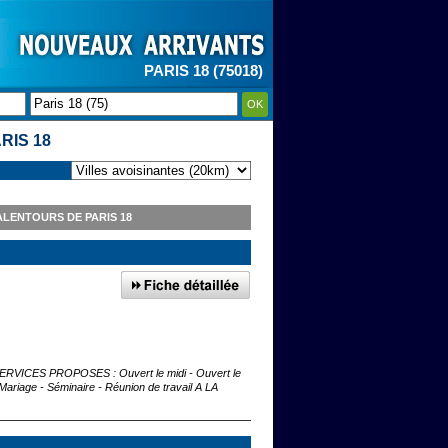
PARIS 18 (75018)
OK
RIS 18
ALENTOURS DE PARIS 18
ria SERVICES PROPOSES : Ouvert le midi - Ouvert le
ariage - Séminaire - Réunion de travail A LA