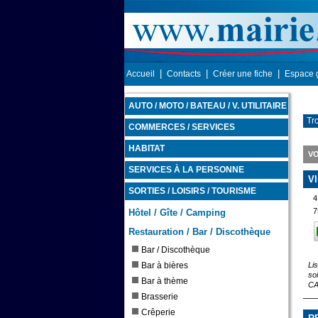
|
|
|
Accueil
Contacts
Créer une fiche
Espace 
AUTO / MOTO / BATEAU / V. UTILITAIRE
Tro
COMMERCES / SERVICES
HABITAT
VO
SERVICES À LA PERSONNE
V
SORTIES / LOISIRS / TOURISME
4
7
Hôtel / Gîte / Camping
Restauration / Bar / Discothèque
Bar / Discothèque
Bar à bières
Li
so
Bar à thème
CA
Brasserie
Crêperie