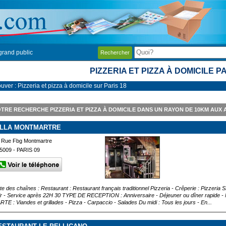
grand public
Rechercher
PIZZERIA ET PIZZA À DOMICILE PA
uver : Pizzeria et pizza à domicile sur Paris 18
TRE RECHERCHE PIZZERIA ET PIZZA À DOMICILE DANS UN RAYON DE 10KM AUX 
ILLA MONTMARTRE
 Rue Fbg Montmartre
5009 - PARIS 09
ste des chaînes : Restaurant : Restaurant français traditionnel Pizzeria - Crêperie : Pizze
ir - Service après 22H 30 TYPE DE RECEPTION : Anniversaire - Déjeuner ou dîner rapide - M
RTE : Viandes et grillades - Pizza - Carpaccio - Salades Du midi : Tous les jours - En...