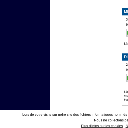
M
3
9
Li
D
2
9
Li
so
int
Lors de votre visite sur notre site des fichiers informatiques nommés
Nous ne collectons pas
Affiner votre recherche
Plus d'infos sur les cookies
-
N
|
COOKIES
ESPAC