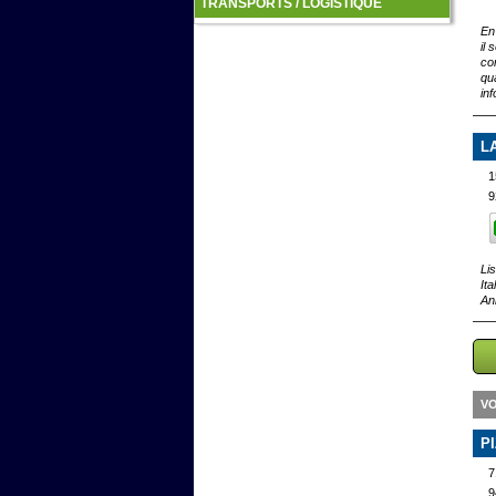
TRANSPORTS / LOGISTIQUE
En
il
co
qua
in
L
1
9
Li
It
An
VO
P
7
9