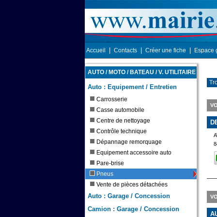
|
|
|
Accueil
Contacts
Créer une fiche
Espace 
AUTO / MOTO / BATEAU / V. UTILITAIRE
Tr
Auto : Equipement / Entretien
Carrosserie
VO
Casse automobile
Centre de nettoyage
D
Contrôle technique
A
Dépannage remorquage
8
Equipement accessoire auto
Pare-brise
Pneus
Vente de pièces détachées
Auto : Garage / Concession
VO
Camion : Garage / Concession
A