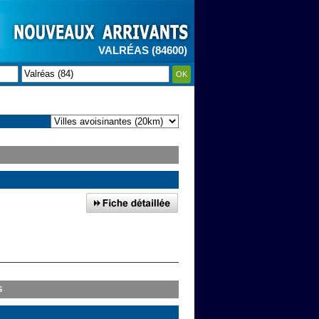
VALRÉAS (84600)
OK
S