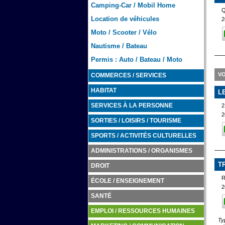
Camping-Car / Mobil Home
Location de véhicules
2
Moto / Scooter / Vélo
Nautisme / Bateau
Permis : Auto / Bateau / Moto
VO
COMMERCES / SERVICES
HABITAT
L
2
SERVICES À LA PERSONNE
2
SORTIES / LOISIRS / TOURISME
SPORTS / ACTIVITÉS CULTURELLES
ADMINISTRATIONS / ORGANISMES
T
DROIT
R
ÉCOLE / ENSEIGNEMENT
2
SANTÉ
EMPLOI / RESSOURCES HUMAINES
Ty