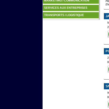
MARKETING / COMMUNICATION
Pi
EN
SERVICES AUX ENTREPRISES
TRANSPORTS / LOGISTIQUE
J
5
2
P
2
8
S
9
8