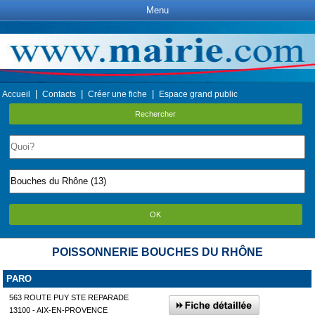
Menu
|
|
|
Accueil
Contacts
Créer une fiche
Espace grand public
Rechercher
OK
POISSONNERIE BOUCHES DU RHÔNE
PARO
563 ROUTE PUY STE REPARADE
13100 - AIX-EN-PROVENCE