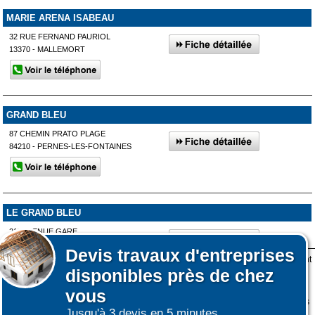
MARIE ARENA ISABEAU
32 RUE FERNAND PAURIOL
13370 - MALLEMORT
GRAND BLEU
87 CHEMIN PRATO PLAGE
84210 - PERNES-LES-FONTAINES
LE GRAND BLEU
217 AVENUE GARE
84210 - PERNES-LES-FONTAINES
Devis
travaux d'entreprises
Lors de votre visite sur notre site des fichiers informatiques nommés cookies sont
disponibles près de chez
déposés sur votre terminal. Ces cookies sont utilisés pour la navigation, le
fonctionnement du site et les mesures d'audience pour l'éditeur.
vous
Affiner votre recherche
Nous ne collectons pas vos données personnelles au travers des cookies à des
Jusqu'à 3 devis en 5 minutes.