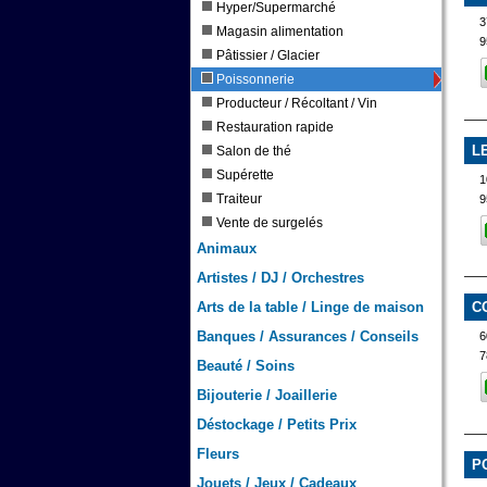
Hyper/Supermarché
3
Magasin alimentation
9
Pâtissier / Glacier
Poissonnerie
Producteur / Récoltant / Vin
Restauration rapide
L
Salon de thé
Supérette
1
Traiteur
9
Vente de surgelés
Animaux
Artistes / DJ / Orchestres
Arts de la table / Linge de maison
C
Banques / Assurances / Conseils
6
7
Beauté / Soins
Bijouterie / Joaillerie
Déstockage / Petits Prix
Fleurs
P
Jouets / Jeux / Cadeaux