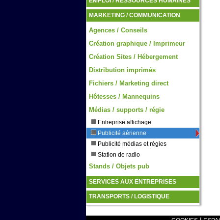
EMPLOI / RESSOURCES HUMAINES
MARKETING / COMMUNICATION
Agences / Conseils
Création graphique / Imprimeur
Création Sites / Hébergement
Distribution imprimés
Fichiers / Marketing direct
Hôtesses / Mannequins
Médias / supports / régie
Entreprise affichage
Publicité aérienne
Publicité médias et régies
Station de radio
Stands / Objets pub
SERVICES AUX ENTREPRISES
TRANSPORTS / LOGISTIQUE