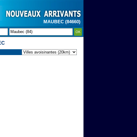
MAUBEC (84660)
OK
EC