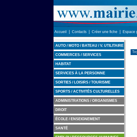
|
|
|
Accueil
Contacts
Créer une fiche
Espace 
AUTO / MOTO / BATEAU / V. UTILITAIRE
Tr
COMMERCES / SERVICES
HABITAT
SERVICES À LA PERSONNE
SORTIES / LOISIRS / TOURISME
SPORTS / ACTIVITÉS CULTURELLES
ADMINISTRATIONS / ORGANISMES
DROIT
ÉCOLE / ENSEIGNEMENT
SANTÉ