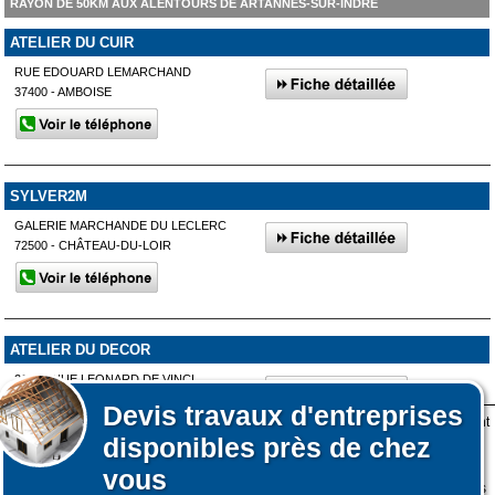
RAYON DE 50KM AUX ALENTOURS DE ARTANNES-SUR-INDRE
ATELIER DU CUIR
RUE EDOUARD LEMARCHAND
37400 - AMBOISE
SYLVER2M
GALERIE MARCHANDE DU LECLERC
72500 - CHÂTEAU-DU-LOIR
ATELIER DU DECOR
21 AVENUE LEONARD DE VINCI
37270 - MONTLOUIS-SUR-LOIRE
Devis
travaux d'entreprises
Lors de votre visite sur notre site des fichiers informatiques nommés cookies sont
disponibles près de chez
déposés sur votre terminal. Ces cookies sont utilisés pour la navigation, le
fonctionnement du site et les mesures d'audience pour l'éditeur.
vous
Nous ne collectons pas vos données personnelles au travers des cookies à des