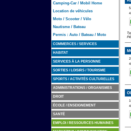
R
Camping-Car / Mobil Home
5
Location de véhicules
4
Moto / Scooter / Vélo
Nautisme / Bateau
Ty
Permis : Auto / Bateau / Moto
Pi
COMMERCES / SERVICES
M
HABITAT
SERVICES À LA PERSONNE
4
SORTIES / LOISIRS / TOURISME
SPORTS / ACTIVITÉS CULTURELLES
ADMINISTRATIONS / ORGANISMES
O
DROIT
1
ÉCOLE / ENSEIGNEMENT
4
SANTÉ
EMPLOI / RESSOURCES HUMAINES