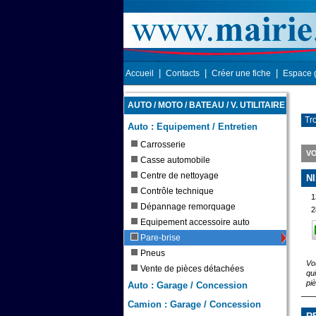
|
|
|
Accueil
Contacts
Créer une fiche
Espace 
AUTO / MOTO / BATEAU / V. UTILITAIRE
Tr
Auto : Equipement / Entretien
Carrosserie
VO
Casse automobile
Centre de nettoyage
N
Contrôle technique
1
Dépannage remorquage
2
Equipement accessoire auto
Pare-brise
Pneus
Vo
Vente de pièces détachées
qu
pi
Auto : Garage / Concession
Camion : Garage / Concession