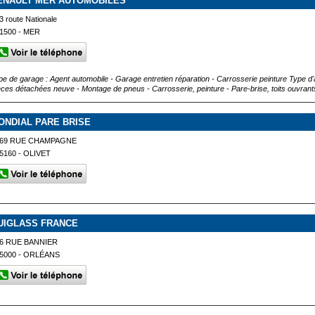
ENAULT MER AUTOMOBILES
3 route Nationale
1500 - MER
pe de garage : Agent automobile - Garage entretien réparation - Carrosserie peinture Type d'a
èces détachées neuve - Montage de pneus - Carrosserie, peinture - Pare-brise, toits ouvrants 
ONDIAL PARE BRISE
269 RUE CHAMPAGNE
5160 - OLIVET
UIGLASS FRANCE
6 RUE BANNIER
5000 - ORLÉANS