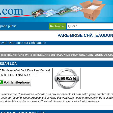
grand public
Rechercher
PARE-BRISE CHÂTEAUDU
ouver : Pare-brise sur Châteaudun
TRE RECHERCHE PARE-BRISE DANS UN RAYON DE 50KM AUX ALENTOURS DE C
ISSAN LGA
3 Bis Avenue Val De L Eure Parc Euroval
8630 - FONTENAY-SUR-EURE
us avez envie d'un nouveau véhicule à un prix raisonnable ? Parmi notre grand nombre de m
i vous correspond. Nous proposons à la vente des véhicules neufs et d'occasion de la citadine
èces détachées et d'accessoires. Nous entretenons les véhicules toutes marques.