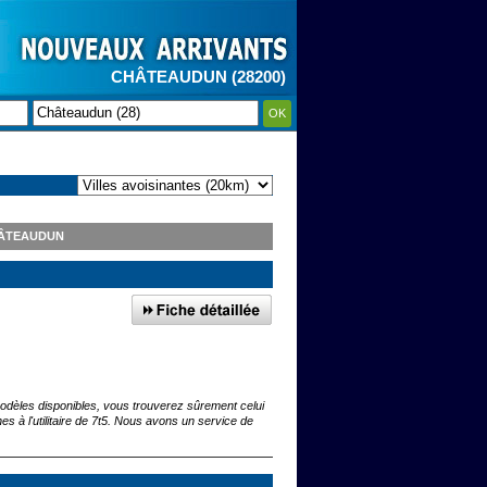
CHÂTEAUDUN (28200)
OK
N
HÂTEAUDUN
odèles disponibles, vous trouverez sûrement celui
s à l'utilitaire de 7t5. Nous avons un service de