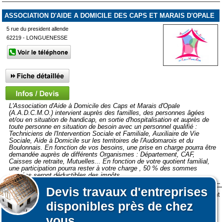
ASSOCIATION D'AIDE A DOMICILE DES CAPS ET MARAIS D'OPALE
5 rue du president allende
62219 - LONGUENESSE
L'Association d'Aide à Domicile des Caps et Marais d'Opale
(A.A.D.C.M.O.) intervient auprès des familles, des personnes âgées
et/ou en situation de handicap, en sortie d'hospitalisation et auprès de
toute personne en situation de besoin avec un personnel qualifié :
Techniciens de l'Intervention Sociale et Familiale, Auxiliaire de Vie
Sociale, Aide à Domicile sur les territoires de l'Audomarois et du
Boulonnais. En fonction de vos besoins, une prise en charge pourra être
demandée auprès de différents Organismes : Département, CAF,
Caisses de retraite, Mutuelles... En fonction de votre quotient familial,
une participation pourra rester à votre charge , 50 % des sommes
versées seront déductibles des impôts.
Devis
travaux d'entreprises
Lors de votre visite sur notre site des fichiers informatiques nommés cookies sont
Affiner votre recherche
Afficher plus de prestataires dans un rayon de 50km autour de
disponibles près de chez
déposés sur votre terminal. Ces cookies sont utilisés pour la navigation, le
Boulogne-sur-Mer
fonctionnement du site et les mesures d'audience pour l'éditeur.
vous