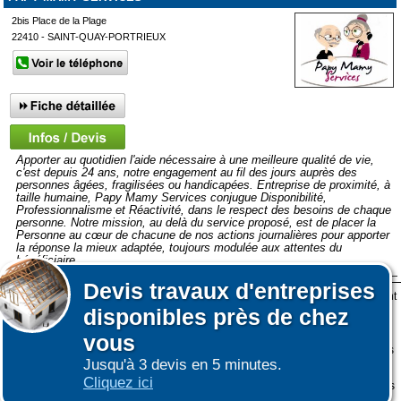
2bis Place de la Plage
22410 - SAINT-QUAY-PORTRIEUX
Apporter au quotidien l'aide nécessaire à une meilleure qualité de vie,
c'est depuis 24 ans, notre engagement au fil des jours auprès des
personnes âgées, fragilisées ou handicapées. Entreprise de proximité, à
taille humaine, Papy Mamy Services conjugue Disponibilité,
Professionnalisme et Réactivité, dans le respect des besoins de chaque
personne. Notre mission, au delà du service proposé, est de placer la
Personne au cœur de chacune de nos actions journalières pour apporter
la réponse la mieux adaptée, toujours modulée aux attentes du
bénéficiaire.
Devis
travaux d'entreprises
Lors de votre visite sur notre site des fichiers informatiques nommés cookies sont
Afficher plus de prestataires dans un rayon de 50km autour de
disponibles près de chez
déposés sur votre terminal. Ces cookies sont utilisés pour la navigation, le
Trégueux
Affiner votre recherche
fonctionnement du site et les mesures d'audience pour l'éditeur.
vous
Nous ne collectons pas vos données personnelles au travers des cookies à des
Jusqu'à 3 devis en 5 minutes.
fins publicitaires ni pour nous ni pour des tiers.
Cliquez ici
Plus d'infos sur les cookies
-
Ne plus afficher ce message
(vous pouvez toujours
|
|
COOKIES
ESPACE GRAND PUBLIC : information des utilisateurs
ESPACE