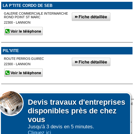
LA P'TITE CORDO DE SEB
GALERIE COMMERCIALE INTERMARCHE
ROND POINT ST MARC
22300 - LANNION
PIL'VITE
ROUTE PERROS GUIREC
22300 - LANNION
Devis
travaux d'entreprises
Lors de votre visite sur notre site des fichiers informatiques nommés cookies sont
disponibles près de chez
déposés sur votre terminal. Ces cookies sont utilisés pour la navigation, le
fonctionnement du site et les mesures d'audience pour l'éditeur.
vous
Nous ne collectons pas vos données personnelles au travers des cookies à des
Jusqu'à 3 devis en 5 minutes.
fins publicitaires ni pour nous ni pour des tiers.
Cliquez ici
Plus d'infos sur les cookies
-
Ne plus afficher ce message
(vous pouvez toujours