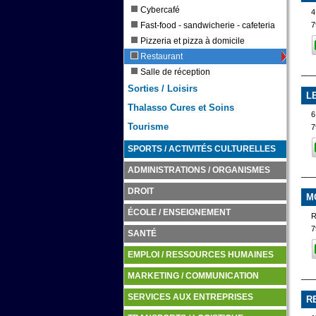
Cybercafé
4
Fast-food - sandwicherie - cafeteria
7
Pizzeria et pizza à domicile
Restaurant
Salle de réception
Sorties / Loisirs
L
Thalasso Cures et Soins
6
Tourisme
7
SPORTS / ACTIVITÉS CULTURELLES
ADMINISTRATIONS / ORGANISMES
DROIT
M
ÉCOLE / ENSEIGNEMENT
7
SANTÉ
EMPLOI / RESSOURCES HUMAINES
MARKETING / COMMUNICATION
SERVICES AUX ENTREPRISES
R