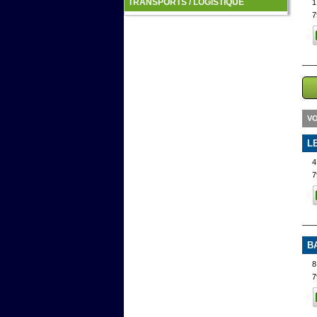
TRANSPORTS / LOGISTIQUE
7
VO
L
4
7
B
8
7