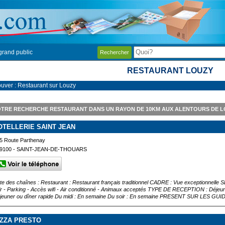
grand public
Rechercher
RESTAURANT LOUZY
ouver : Restaurant sur Louzy
TRE RECHERCHE RESTAURANT DANS UN RAYON DE 10KM AUX ALENTOURS DE 
OTELLERIE SAINT JEAN
5 Route Parthenay
9100 - SAINT-JEAN-DE-THOUARS
ste des chaînes : Restaurant : Restaurant français traditionnel CADRE : Vue exceptionnell
ir - Parking - Accès wifi - Air conditionné - Animaux acceptés TYPE DE RECEPTION : Déjeune
jeuner ou dîner rapide Du midi : En semaine Du soir : En semaine PRESENT SUR LES GUIDES
IZZA PRESTO