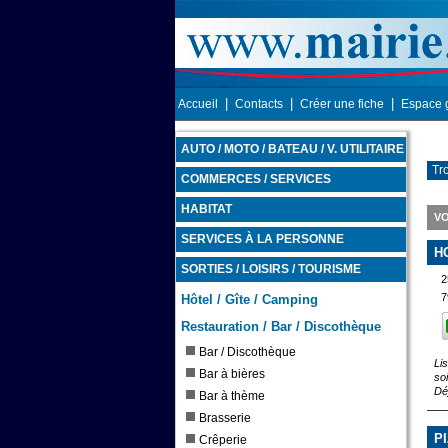
|
|
|
Accueil
Contacts
Créer une fiche
Espace 
AUTO / MOTO / BATEAU / V. UTILITAIRE
Tr
COMMERCES / SERVICES
HABITAT
VO
SERVICES À LA PERSONNE
H
SORTIES / LOISIRS / TOURISME
2
7
Hôtel / Gîte / Camping
Restauration / Bar / Discothèque
Bar / Discothèque
Li
Bar à bières
so
Dé
Bar à thème
Brasserie
P
Crêperie