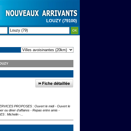
LOUZY (79100)
OK
LOUZY
e SERVICES PROPOSES : Ouvert le midi - Ouvert le
r ou diner d'affaires - Repas entre amis -
 : Michelin -...