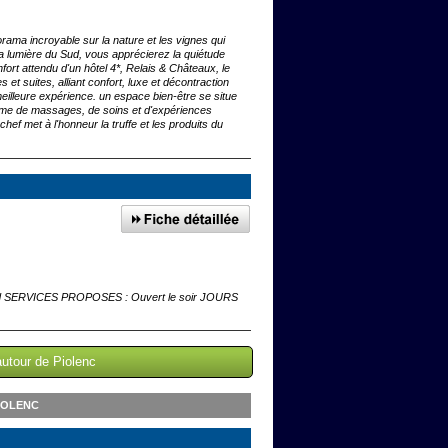
ama incroyable sur la nature et les vignes qui
la lumière du Sud, vous apprécierez la quiétude
nfort attendu d'un hôtel 4*, Relais & Châteaux, le
t suites, alliant confort, luxe et décontraction
eilleure expérience. un espace bien-être se situe
me de massages, de soins et d'expériences
f met à l'honneur la truffe et les produits du
 food SERVICES PROPOSES : Ouvert le soir JOURS
autour de Piolenc
IOLENC