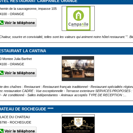
OTEL RESTAURANT CAMPANILE ORANGE
hemin de la sauvageonne, impasse 105
4100 - ORANGE
Chaleur, sourire et convivialité, telles sont les valeurs qui animent notre hôtel restaurant."".
ESTAURANT LA CANTINA
0 Montee Julia Barthet
4100 - ORANGE
ste des chaînes : Restaurant : Restaurant français traditionnel - Restaurant spécialités région
ec restauration CADRE : Vue exceptionnelle - Terrasse exterieure SERVICES PROPOSES : Ouv
fi - Air conditionné - Salles indépendantes - Animaux acceptés TYPE DE RECEPTION :...
HATEAU DE ROCHEGUDE ****
PLACE DU CHATEAU
6790 - ROCHEGUDE