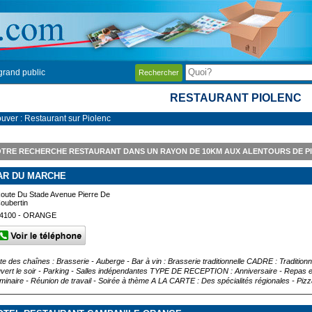
grand public
Rechercher
RESTAURANT PIOLENC
ouver : Restaurant sur Piolenc
TRE RECHERCHE RESTAURANT DANS UN RAYON DE 10KM AUX ALENTOURS DE P
AR DU MARCHE
oute Du Stade Avenue Pierre De
oubertin
4100 - ORANGE
ste des chaînes : Brasserie - Auberge - Bar à vin : Brasserie traditionnelle CADRE : Tradit
vert le soir - Parking - Salles indépendantes TYPE DE RECEPTION : Anniversaire - Repas en
minaire - Réunion de travail - Soirée à thème A LA CARTE : Des spécialités régionales - Pizza