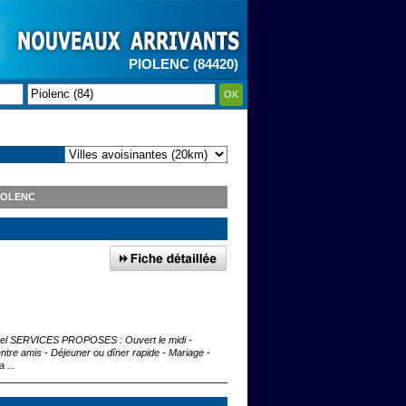
PIOLENC (84420)
OK
IOLENC
ionnel SERVICES PROPOSES : Ouvert le midi -
tre amis - Déjeuner ou dîner rapide - Mariage -
 ...