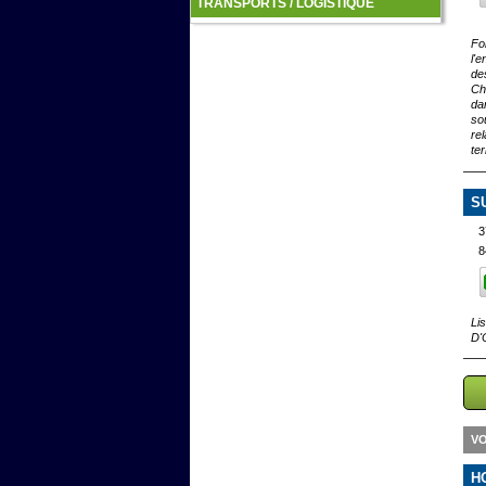
TRANSPORTS / LOGISTIQUE
Fo
l'
des
Ch
da
so
re
ter
S
3
8
Li
D'
VO
H