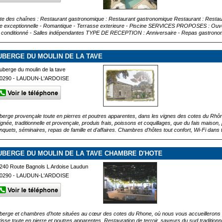
ste des chaînes : Restaurant gastronomique : Restaurant gastronomique Restaurant : Restaura
e exceptionnelle - Romantique - Terrasse exterieure - Piscine SERVICES PROPOSES : Ouvert l
r conditionné - Salles indépendantes TYPE DE RECEPTION : Anniversaire - Repas gastronom
UBERGE DU MOULIN DE LA TAVE
uberge du moulin de la tave
0290 - LAUDUN-L'ARDOISE
berge provençale toute en pierres et poutres apparentes, dans les vignes des cotes du Rhône
ignée, traditionnelle et provençale, produis frais, poissons et coquillages, que du fais maison
nquets, séminaires, repas de famille et d'affaires. Chambres d'hôtes tout confort, Wi-Fi dans t
UBERGE DU MOULIN DE LA TAVE CHAMBRE D'HOTE
240 Route Bagnols L Ardoise Laudun
0290 - LAUDUN-L'ARDOISE
berge et chambres d'hote situées au cœur des cotes du Rhone, où nous vous accueillerons 
tisse toute en pierre et poutres apparentes. Restauration de terroir, saveurs du sud tradition