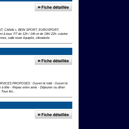
înes TNT, CANAL+, BEIN SPORT, EUROSPORT,
rt à tous 7/7 de 12h / 14h et de 19h/ 22h: cuisine
nes, salle toute équipée, climatisée.
e SERVICES PROPOSES : Ouvert le midi - Ouvert le
à tête - Repas entre amis - Déjeuner ou dîner
Tous les...