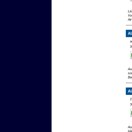
Li
Vu
Ai
A
a
3
Au
so
Ba
A
2
3
Au
bâ