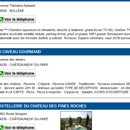
venue Theodore Aubanel
4500 - BOLLÈNE
tel *** Chambre spacieuse et climatisée, douche à l'italienne, grand écran TV HD, cha
ambre accécible mobilité réduite, parking fermé, privé et gratuit, WIFI gratuit. Restaurant ouve
adionnelle avec les formules buffets à volonté. Terrasse. Espace séminaire, maxi 25/30 person
U CAVEAU GOURMAND
venue des oliviers
4230 - CHÂTEAUNEUF-DU-PAPE
ste des chaînes : Pizzeria - Crêperie : Pizzeria CADRE : Traditionnel - Terrasse exterieur
ir - Service après 22H 30 - Animaux acceptés TYPE DE RECEPTION : Anniversaire - Un tête 
pide A LA CARTE : Pizza - Pizza à emporter - Carpaccio - Salades JOURS D'OUVERTURE : 
OSTELLERIE DU CHATEAU DES FINES ROCHES
901 Route Sorgues
4230 - CHÂTEAUNEUF-DU-PAPE