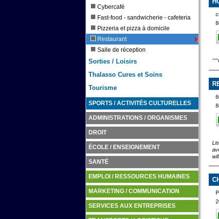
H
Cybercafé
c
Fast-food - sandwicherie - cafeteria
8
Pizzeria et pizza à domicile
Restaurant
Salle de réception
"""
Sorties / Loisirs
Thalasso Cures et Soins
R
Tourisme
6
SPORTS / ACTIVITÉS CULTURELLES
8
ADMINISTRATIONS / ORGANISMES
DROIT
Li
ÉCOLE / ENSEIGNEMENT
av
wi
SANTÉ
EMPLOI / RESSOURCES HUMAINES
C
MARKETING / COMMUNICATION
2
SERVICES AUX ENTREPRISES