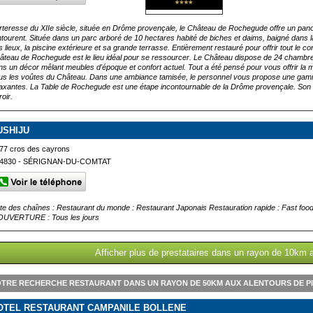
rteresse du XIIe siècle, située en Drôme provençale, le Château de Rochegude offre un panor
entourent. Située dans un parc arboré de 10 hectares habité de biches et daims, baigné dans 
 lieux, la piscine extérieure et sa grande terrasse. Entièrement restauré pour offrir tout le co
âteau de Rochegude est le lieu idéal pour se ressourcer. Le Château dispose de 24 chambres e
ns un décor mêlant meubles d'époque et confort actuel. Tout a été pensé pour vous offrir la m
us les voûtes du Château. Dans une ambiance tamisée, le personnel vous propose une gam
laxantes. La Table de Rochegude est une étape incontournable de la Drôme provençale. Son che
roir.
USHIJU
77 cros des cayrons
4830 - SÉRIGNAN-DU-COMTAT
ste des chaînes : Restaurant du monde : Restaurant Japonais Restauration rapide : Fast
OUVERTURE : Tous les jours
Afficher plus de prestataires dans un rayon de 10km 
TRE RECHERCHE RESTAURANT DANS UN RAYON DE 50KM AUX ALENTOURS DE P
OTEL RESTAURANT CAMPANILE BOLLENE