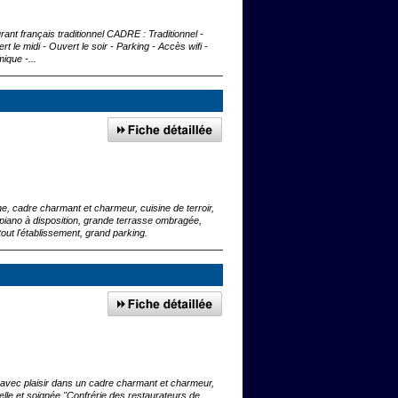
nt français traditionnel CADRE : Traditionnel -
e midi - Ouvert le soir - Parking - Accès wifi -
ique -...
, cadre charmant et charmeur, cuisine de terroir,
, piano à disposition, grande terrasse ombragée,
out l'établissement, grand parking.
avec plaisir dans un cadre charmant et charmeur,
nelle et soignée,"Confrérie des restaurateurs de