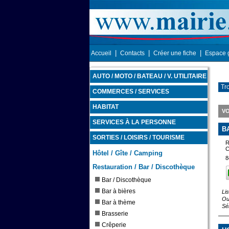
|
|
|
Accueil
Contacts
Créer une fiche
Espace 
AUTO / MOTO / BATEAU / V. UTILITAIRE
Tr
COMMERCES / SERVICES
HABITAT
VO
SERVICES À LA PERSONNE
B
SORTIES / LOISIRS / TOURISME
R
C
Hôtel / Gîte / Camping
8
Restauration / Bar / Discothèque
Bar / Discothèque
Bar à bières
Li
Ou
Bar à thème
Sé
Brasserie
Crêperie