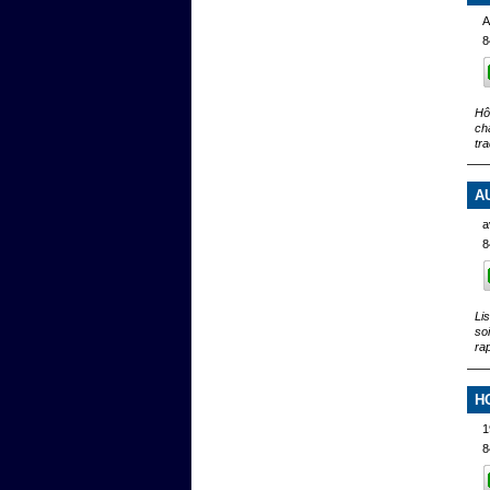
A
8
Hô
ch
tr
A
a
8
Li
so
ra
H
1
8