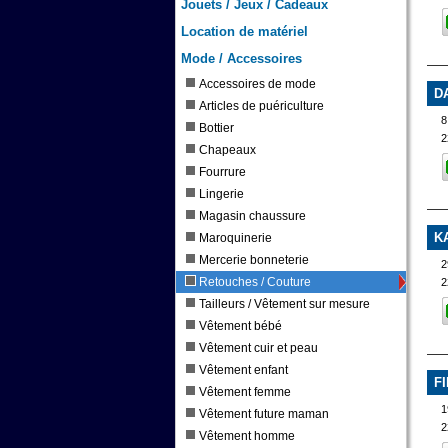
Jouets / Jeux / Cadeaux
Location de matériel
Mode / Accessoires
Accessoires de mode
D
Articles de puériculture
8
Bottier
2
Chapeaux
Fourrure
Lingerie
Magasin chaussure
K
Maroquinerie
Mercerie bonneterie
2
Retouches / Couture
2
Tailleurs / Vêtement sur mesure
Vêtement bébé
Vêtement cuir et peau
Vêtement enfant
F
Vêtement femme
1
Vêtement future maman
2
Vêtement homme