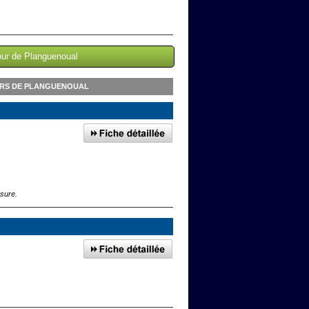
our de Planguenoual
URS DE PLANGUENOUAL
esure.