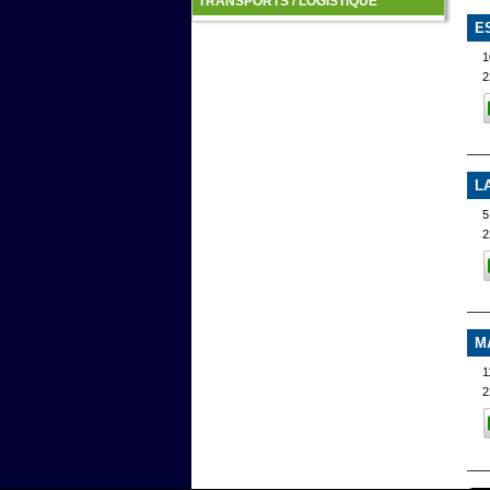
TRANSPORTS / LOGISTIQUE
E
1
2
L
5
2
M
1
2