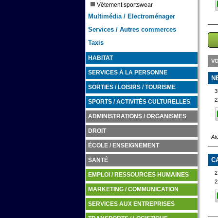
Vêtement sportswear
Multimédia / Electroménager
Services / Autres commerces
Taxis
HABITAT
V
SERVICES À LA PERSONNE
N
SORTIES / LOISIRS / TOURISME
3
2
SPORTS / ACTIVITÉS CULTURELLES
ADMINISTRATIONS / ORGANISMES
DROIT
At
ÉCOLE / ENSEIGNEMENT
C
SANTÉ
2
EMPLOI / RESSOURCES HUMAINES
2
MARKETING / COMMUNICATION
SERVICES AUX ENTREPRISES