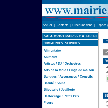
|
|
|
Accueil
Contacts
Créer une fiche
Espace 
AUTO / MOTO / BATEAU / V. UTILITAIRE
Tr
COMMERCES / SERVICES
Alimentaire
V
Animaux
R
Artistes / DJ / Orchestres
4
Arts de la table / Linge de maison
2
Banques / Assurances / Conseils
Beauté / Soins
Bijouterie / Joaillerie
S
Déstockage / Petits Prix
2
Fleurs
2