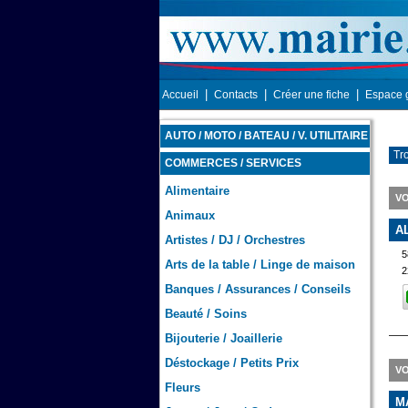
|
|
|
Accueil
Contacts
Créer une fiche
Espace 
AUTO / MOTO / BATEAU / V. UTILITAIRE
Tr
COMMERCES / SERVICES
Alimentaire
V
Animaux
A
Artistes / DJ / Orchestres
Arts de la table / Linge de maison
2
Banques / Assurances / Conseils
Beauté / Soins
Bijouterie / Joaillerie
Déstockage / Petits Prix
VO
Fleurs
M