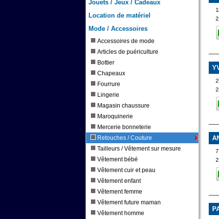
Jouets / Jeux / Cadeaux
1
Location de matériel
2
Mode / Accessoires
Accessoires de mode
Articles de puériculture
Bottier
Y
Chapeaux
Fourrure
2
Lingerie
Magasin chaussure
Maroquinerie
Mercerie bonneterie
Retouches / Couture
A
Tailleurs / Vêtement sur mesure
7
Vêtement bébé
2
Vêtement cuir et peau
Vêtement enfant
Vêtement femme
Vêtement future maman
P
Vêtement homme