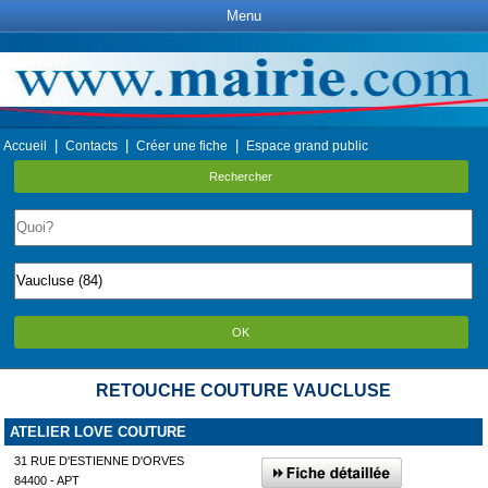
Menu
|
|
|
Accueil
Contacts
Créer une fiche
Espace grand public
Rechercher
OK
RETOUCHE COUTURE VAUCLUSE
ATELIER LOVE COUTURE
31 RUE D'ESTIENNE D'ORVES
84400 - APT