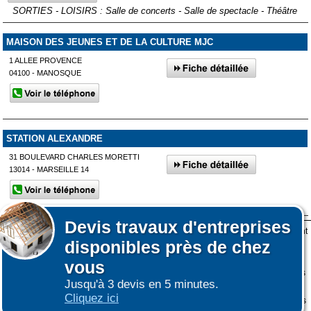
SORTIES - LOISIRS : Salle de concerts - Salle de spectacle - Théâtre
MAISON DES JEUNES ET DE LA CULTURE MJC
1 ALLEE PROVENCE
04100 - MANOSQUE
STATION ALEXANDRE
31 BOULEVARD CHARLES MORETTI
13014 - MARSEILLE 14
Devis
travaux d'entreprises
Lors de votre visite sur notre site des fichiers informatiques nommés cookies sont
Afficher plus de prestataires dans un rayon de 50km autour de La
disponibles près de chez
déposés sur votre terminal. Ces cookies sont utilisés pour la navigation, le
Motte-d'Aigues
fonctionnement du site et les mesures d'audience pour l'éditeur.
vous
Nous ne collectons pas vos données personnelles au travers des cookies à des
Jusqu'à 3 devis en 5 minutes.
fins publicitaires ni pour nous ni pour des tiers.
Affiner votre recherche
Cliquez ici
Plus d'infos sur les cookies
-
Ne plus afficher ce message
(vous pouvez toujours
|
|
COOKIES
ESPACE GRAND PUBLIC : information des utilisateurs
ESPACE